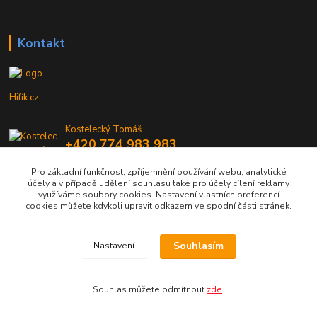
Kontakt
Hifík.cz
Kostelecký Tomáš
+420 774 983 983
9-16 Hod
Pro základní funkčnost, zpříjemnění používání webu, analytické
účely a v případě udělení souhlasu také pro účely cílení reklamy
info@hifik.cz
využíváme soubory cookies. Nastavení vlastních preferencí
cookies můžete kdykoli upravit odkazem ve spodní části stránek.
Souhlasím
Nastavení
Copyright © Hifík.cz
Souhlas můžete odmítnout
zde
.
Vytvořeno na
Eshop-rychle.cz