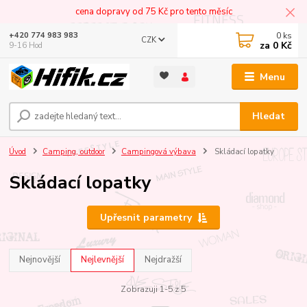
cena dopravy od 75 Kč pro tento měsíc
0
ks
+420 774 983 983
CZK
za
0 Kč
9-16 Hod
Menu
Hledat
Úvod
Camping, outdoor
Campingová výbava
Skládací lopatky
Skládací lopatky
Upřesnit parametry
Nejnovější
Nejlevnější
Nejdražší
Zobrazuji 1-5 z 5