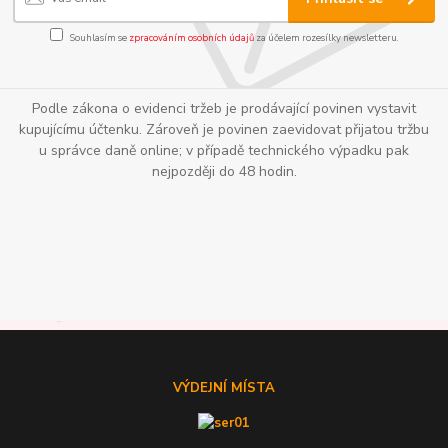
Souhlasím se
zpracováním osobních údajů
za účelem rozesílky newsletteru.
Podle zákona o evidenci tržeb je prodávající povinen vystavit
kupujícímu účtenku. Zároveň je povinen zaevidovat přijatou tržbu
u správce daně online; v případě technického výpadku pak
nejpozději do 48 hodin.
VÝDEJNÍ MÍSTA