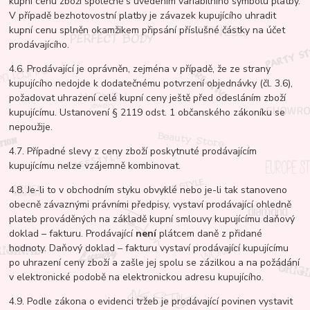
kupní cenu zboží společně s uvedením variabilního symbolu platby.
V případě bezhotovostní platby je závazek kupujícího uhradit
kupní cenu splněn okamžikem připsání příslušné částky na účet
prodávajícího.
4.6. Prodávající je oprávněn, zejména v případě, že ze strany
kupujícího nedojde k dodatečnému potvrzení objednávky (čl. 3.6),
požadovat uhrazení celé kupní ceny ještě před odesláním zboží
kupujícímu. Ustanovení § 2119 odst. 1 občanského zákoníku se
nepoužije.
4.7. Případné slevy z ceny zboží poskytnuté prodávajícím
kupujícímu nelze vzájemně kombinovat.
4.8. Je-li to v obchodním styku obvyklé nebo je-li tak stanoveno
obecně závaznými právními předpisy, vystaví prodávající ohledně
plateb prováděných na základě kupní smlouvy kupujícímu daňový
doklad – fakturu. Prodávající
není
plátcem daně z přidané
hodnoty. Daňový doklad – fakturu vystaví prodávající kupujícímu
po uhrazení ceny zboží a zašle jej spolu se zázilkou a na požádání
v elektronické podobě na elektronickou adresu kupujícího.
4.9. Podle zákona o evidenci tržeb je prodávající povinen vystavit