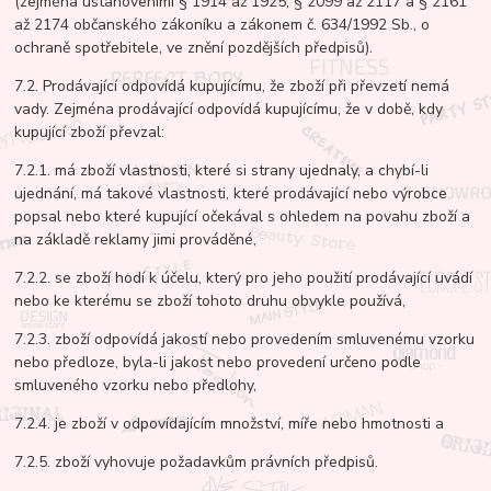
(zejména ustanoveními § 1914 až 1925, § 2099 až 2117 a § 2161
až 2174 občanského zákoníku a zákonem č. 634/1992 Sb., o
ochraně spotřebitele, ve znění pozdějších předpisů).
7.2. Prodávající odpovídá kupujícímu, že zboží při převzetí nemá
vady. Zejména prodávající odpovídá kupujícímu, že v době, kdy
kupující zboží převzal:
7.2.1. má zboží vlastnosti, které si strany ujednaly, a chybí-li
ujednání, má takové vlastnosti, které prodávající nebo výrobce
popsal nebo které kupující očekával s ohledem na povahu zboží a
na základě reklamy jimi prováděné,
7.2.2. se zboží hodí k účelu, který pro jeho použití prodávající uvádí
nebo ke kterému se zboží tohoto druhu obvykle používá,
7.2.3. zboží odpovídá jakostí nebo provedením smluvenému vzorku
nebo předloze, byla-li jakost nebo provedení určeno podle
smluveného vzorku nebo předlohy,
7.2.4. je zboží v odpovídajícím množství, míře nebo hmotnosti a
7.2.5. zboží vyhovuje požadavkům právních předpisů.