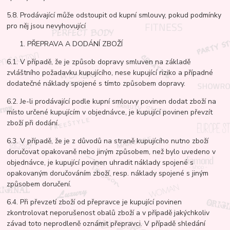
5.8. Prodávající může odstoupit od kupní smlouvy, pokud podmínky
pro něj jsou nevyhovující
PŘEPRAVA A DODÁNÍ ZBOŽÍ
6.1. V případě, že je způsob dopravy smluven na základě
zvláštního požadavku kupujícího, nese kupující riziko a případné
dodatečné náklady spojené s tímto způsobem dopravy.
6.2. Je-li prodávající podle kupní smlouvy povinen dodat zboží na
místo určené kupujícím v objednávce, je kupující povinen převzít
zboží při dodání.
6.3. V případě, že je z důvodů na straně kupujícího nutno zboží
doručovat opakovaně nebo jiným způsobem, než bylo uvedeno v
objednávce, je kupující povinen uhradit náklady spojené s
opakovaným doručováním zboží, resp. náklady spojené s jiným
způsobem doručení.
6.4. Při převzetí zboží od přepravce je kupující povinen
zkontrolovat neporušenost obalů zboží a v případě jakýchkoliv
závad toto neprodleně oznámit přepravci. V případě shledání