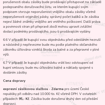
porušenosti obalu zásilky bude prodávající přistupovat na základě
podepsaného doručovacího listu, ve kterém kupující svým
podpisem stvrzuje neporušenost vnějšího obalu zásilky včetně
neporušenosti originální pásky, správný počet balíků a že zásilka
nejeví žádné známky vnějšího ani vnitřního poškození. Další práva
a povinnosti stran při přepravě zboží mohou upravit zvláštní
dodací podmínky prodávajícího, jsou-li prodávajícím vydány.
6.6 V případě že kupující svou objednávku před odesláním nezruší
a následně ji nepřevezme bude mu podle platného občanského
zákoníku účtována vzniklá škoda za balné a za přepravné v plné
výši.
6.7 V případě že kupující objednávku vrátí bez odstoupení od
kupní smlouvy, bude mu účtováno balné a náklady spojené s
dodáním zásilky.
Cena dopravy
expresní zásilkovou službou
-
Zdarma
pro území České
republiky při odběru nad 10.000 tis. Kč včetně DPH. V ostatních
případech
95,- Kč
. Zásilka bude doručena druhý den od předání
dopravci.