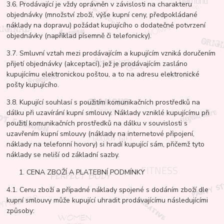
3.6. Prodávající je vždy oprávněn v závislosti na charakteru
objednávky (množství zboží, výše kupní ceny, předpokládané
náklady na dopravu) požádat kupujícího o dodatečné potvrzení
objednávky (například písemně či telefonicky).
3.7. Smluvní vztah mezi prodávajícím a kupujícím vzniká doručením
přijetí objednávky (akceptací), jež je prodávajícím zasláno
kupujícímu elektronickou poštou, a to na adresu elektronické
pošty kupujícího.
3.8. Kupující souhlasí s použitím komunikačních prostředků na
dálku při uzavírání kupní smlouvy. Náklady vzniklé kupujícímu při
použití komunikačních prostředků na dálku v souvislosti s
uzavřením kupní smlouvy (náklady na internetové připojení,
náklady na telefonní hovory) si hradí kupující sám, přičemž tyto
náklady se neliší od základní sazby.
CENA ZBOŽÍ A PLATEBNÍ PODMÍNKY
4.1. Cenu zboží a případné náklady spojené s dodáním zboží dle
kupní smlouvy může kupující uhradit prodávajícímu následujícími
způsoby: