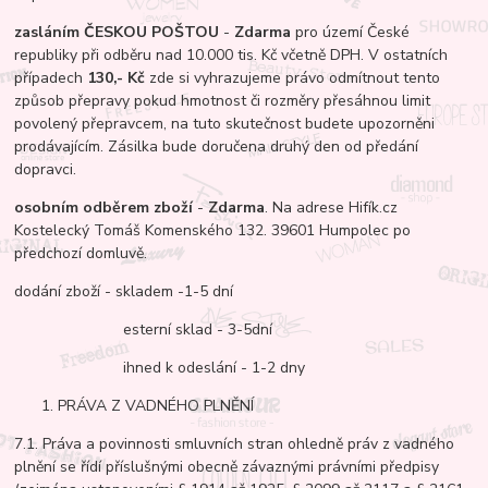
zasláním ČESKOU POŠTOU
-
Zdarma
pro území České
republiky při odběru nad 10.000 tis. Kč včetně DPH. V ostatních
případech
130,- Kč
zde si vyhrazujeme právo odmítnout tento
způsob přepravy pokud hmotnost či rozměry přesáhnou limit
povolený přepravcem, na tuto skutečnost budete upozorněni
prodávajícím. Zásilka bude doručena druhý den od předání
dopravci.
osobním odběrem zboží
-
Zdarma
. Na adrese Hifík.cz
Kostelecký Tomáš Komenského 132. 39601 Humpolec po
předchozí domluvě.
dodání zboží - skladem -1-5 dní
esterní sklad - 3-5dní
ihned k odeslání - 1-2 dny
PRÁVA Z VADNÉHO PLNĚNÍ
7.1. Práva a povinnosti smluvních stran ohledně práv z vadného
plnění se řídí příslušnými obecně závaznými právními předpisy