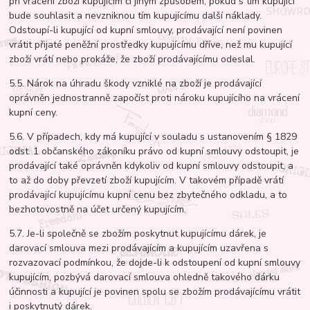
při vrácení zboží kupujícím či jiným způsobem, pokud s tím kupující
bude souhlasit a nevzniknou tím kupujícímu další náklady.
Odstoupí-li kupující od kupní smlouvy, prodávající není povinen
vrátit přijaté peněžní prostředky kupujícímu dříve, než mu kupující
zboží vrátí nebo prokáže, že zboží prodávajícímu odeslal.
5.5. Nárok na úhradu škody vzniklé na zboží je prodávající
oprávněn jednostranně započíst proti nároku kupujícího na vrácení
kupní ceny.
5.6. V případech, kdy má kupující v souladu s ustanovením § 1829
odst. 1 občanského zákoníku právo od kupní smlouvy odstoupit, je
prodávající také oprávněn kdykoliv od kupní smlouvy odstoupit, a
to až do doby převzetí zboží kupujícím. V takovém případě vrátí
prodávající kupujícímu kupní cenu bez zbytečného odkladu, a to
bezhotovostně na účet určený kupujícím.
5.7. Je-li společně se zbožím poskytnut kupujícímu dárek, je
darovací smlouva mezi prodávajícím a kupujícím uzavřena s
rozvazovací podmínkou, že dojde-li k odstoupení od kupní smlouvy
kupujícím, pozbývá darovací smlouva ohledně takového dárku
účinnosti a kupující je povinen spolu se zbožím prodávajícímu vrátit
i poskytnutý dárek.