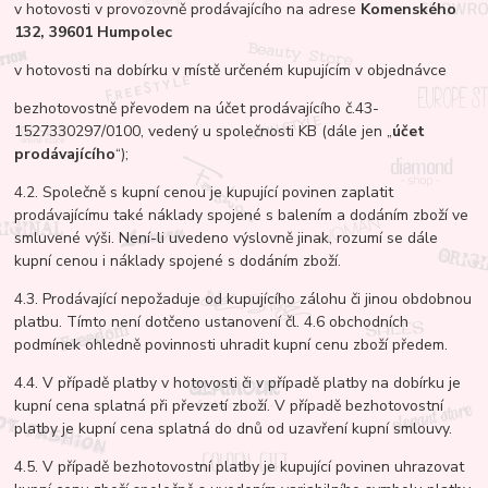
v hotovosti v provozovně prodávajícího na adrese
Komenského
132, 39601 Humpolec
v hotovosti na dobírku v místě určeném kupujícím v objednávce
bezhotovostně převodem na účet prodávajícího č.43-
1527330297/0100, vedený u společnosti KB (dále jen „
účet
prodávajícího
“);
4.2. Společně s kupní cenou je kupující povinen zaplatit
prodávajícímu také náklady spojené s balením a dodáním zboží ve
smluvené výši. Není-li uvedeno výslovně jinak, rozumí se dále
kupní cenou i náklady spojené s dodáním zboží.
4.3. Prodávající nepožaduje od kupujícího zálohu či jinou obdobnou
platbu. Tímto není dotčeno ustanovení čl. 4.6 obchodních
podmínek ohledně povinnosti uhradit kupní cenu zboží předem.
4.4. V případě platby v hotovosti či v případě platby na dobírku je
kupní cena splatná při převzetí zboží. V případě bezhotovostní
platby je kupní cena splatná do dnů od uzavření kupní smlouvy.
4.5. V případě bezhotovostní platby je kupující povinen uhrazovat