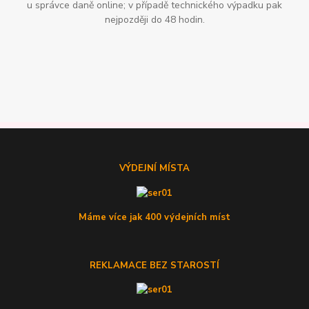
u správce daně online; v případě technického výpadku pak
nejpozději do 48 hodin.
VÝDEJNÍ MÍSTA
Máme více jak 400 výdejních míst
REKLAMACE BEZ STAROSTÍ