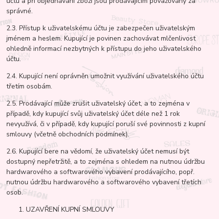
účtu a při objednávání zboží jsou prodávajícím považovány za
správné.
2.3. Přístup k uživatelskému účtu je zabezpečen uživatelským
jménem a heslem. Kupující je povinen zachovávat mlčenlivost
ohledně informací nezbytných k přístupu do jeho uživatelského
účtu.
2.4. Kupující není oprávněn umožnit využívání uživatelského účtu
třetím osobám.
2.5. Prodávající může zrušit uživatelský účet, a to zejména v
případě, kdy kupující svůj uživatelský účet déle než 1 rok
nevyužívá, či v případě, kdy kupující poruší své povinnosti z kupní
smlouvy (včetně obchodních podmínek).
2.6. Kupující bere na vědomí, že uživatelský účet nemusí být
dostupný nepřetržitě, a to zejména s ohledem na nutnou údržbu
hardwarového a softwarového vybavení prodávajícího, popř.
nutnou údržbu hardwarového a softwarového vybavení třetích
osob.
UZAVŘENÍ KUPNÍ SMLOUVY