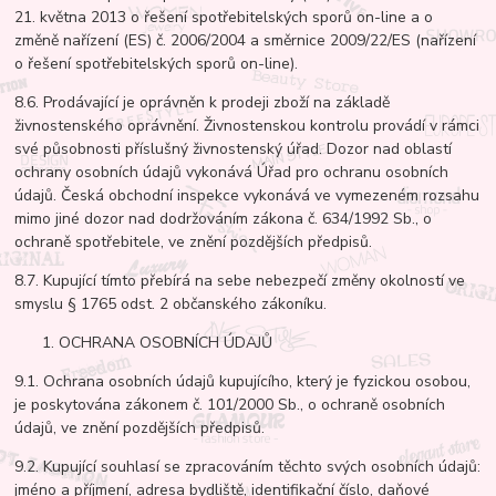
21. května 2013 o řešení spotřebitelských sporů on-line a o
změně nařízení (ES) č. 2006/2004 a směrnice 2009/22/ES (nařízení
o řešení spotřebitelských sporů on-line).
8.6. Prodávající je oprávněn k prodeji zboží na základě
živnostenského oprávnění. Živnostenskou kontrolu provádí v rámci
své působnosti příslušný živnostenský úřad. Dozor nad oblastí
ochrany osobních údajů vykonává Úřad pro ochranu osobních
údajů. Česká obchodní inspekce vykonává ve vymezeném rozsahu
mimo jiné dozor nad dodržováním zákona č. 634/1992 Sb., o
ochraně spotřebitele, ve znění pozdějších předpisů.
8.7. Kupující tímto přebírá na sebe nebezpečí změny okolností ve
smyslu § 1765 odst. 2 občanského zákoníku.
OCHRANA OSOBNÍCH ÚDAJŮ
9.1. Ochrana osobních údajů kupujícího, který je fyzickou osobou,
je poskytována zákonem č. 101/2000 Sb., o ochraně osobních
údajů, ve znění pozdějších předpisů.
9.2. Kupující souhlasí se zpracováním těchto svých osobních údajů:
jméno a příjmení, adresa bydliště, identifikační číslo, daňové