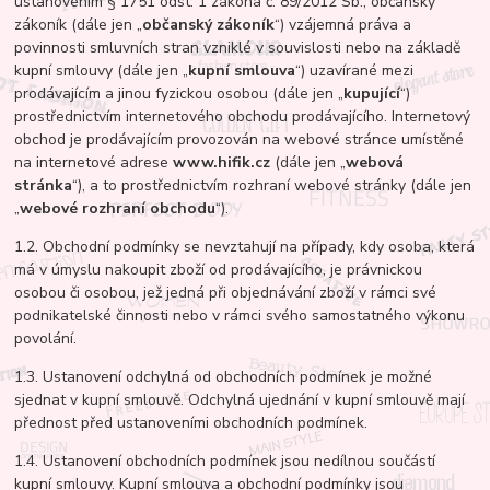
ustanovením § 1751 odst. 1 zákona č. 89/2012 Sb., občanský
zákoník (dále jen „
občanský zákoník
“) vzájemná práva a
povinnosti smluvních stran vzniklé v souvislosti nebo na základě
kupní smlouvy (dále jen „
kupní smlouva
“) uzavírané mezi
prodávajícím a jinou fyzickou osobou (dále jen „
kupující
“)
prostřednictvím internetového obchodu prodávajícího. Internetový
obchod je prodávajícím provozován na webové stránce umístěné
na internetové adrese
www.hifik.cz
(dále jen „
webová
stránka
“), a to prostřednictvím rozhraní webové stránky (dále jen
„
webové rozhraní obchodu
“).
1.2. Obchodní podmínky se nevztahují na případy, kdy osoba, která
má v úmyslu nakoupit zboží od prodávajícího, je právnickou
osobou či osobou, jež jedná při objednávání zboží v rámci své
podnikatelské činnosti nebo v rámci svého samostatného výkonu
povolání.
1.3. Ustanovení odchylná od obchodních podmínek je možné
sjednat v kupní smlouvě. Odchylná ujednání v kupní smlouvě mají
přednost před ustanoveními obchodních podmínek.
1.4. Ustanovení obchodních podmínek jsou nedílnou součástí
kupní smlouvy. Kupní smlouva a obchodní podmínky jsou