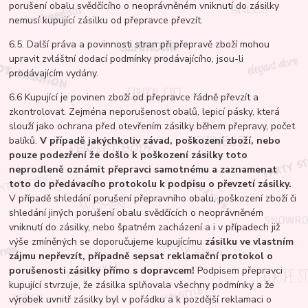
porušení obalu svědčícího o neoprávněném vniknutí do zásilky
nemusí kupující zásilku od přepravce převzít.
6.5. Další práva a povinnosti stran při přepravě zboží mohou
upravit zvláštní dodací podmínky prodávajícího, jsou-li
prodávajícím vydány.
6.6 Kupující je povinen zboží od přepravce řádně převzít a
zkontrolovat. Zejména neporušenost obalů, lepicí pásky, která
slouží jako ochrana před otevřením zásilky během přepravy, počet
balíků.
V případě jakýchkoliv závad, poškození zboží, nebo
pouze podezření že došlo k poškození zásilky toto
neprodleně oznámit přepravci samotnému a zaznamenat
toto do předávacího protokolu k podpisu o převzetí zásilky.
V případě shledání porušení přepravního obalu, poškození zboží či
shledání jiných porušení obalu svědčících o neoprávněném
vniknutí do zásilky, nebo špatném zacházení a i v případech již
výše zmíněných se doporučujeme kupujícímu
zásilku ve vlastním
zájmu nepřevzít, případně sepsat reklamační protokol o
porušenosti zásilky přímo s dopravcem!
Podpisem přepravci
kupující stvrzuje, že zásilka splňovala všechny podmínky a že
výrobek uvnitř zásilky byl v pořádku a k pozdější reklamaci o