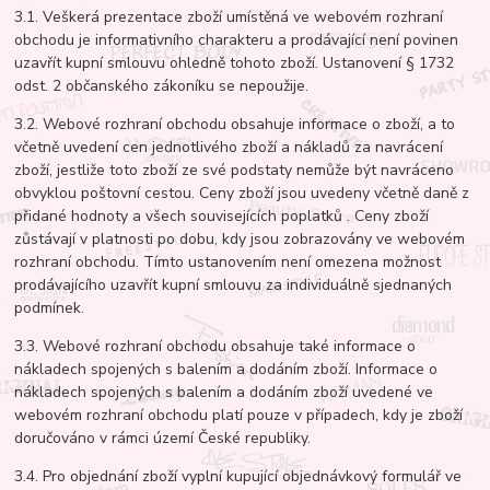
3.1. Veškerá prezentace zboží umístěná ve webovém rozhraní
obchodu je informativního charakteru a prodávající není povinen
uzavřít kupní smlouvu ohledně tohoto zboží. Ustanovení § 1732
odst. 2 občanského zákoníku se nepoužije.
3.2. Webové rozhraní obchodu obsahuje informace o zboží, a to
včetně uvedení cen jednotlivého zboží a nákladů za navrácení
zboží, jestliže toto zboží ze své podstaty nemůže být navráceno
obvyklou poštovní cestou. Ceny zboží jsou uvedeny včetně daně z
přidané hodnoty a všech souvisejících poplatků . Ceny zboží
zůstávají v platnosti po dobu, kdy jsou zobrazovány ve webovém
rozhraní obchodu. Tímto ustanovením není omezena možnost
prodávajícího uzavřít kupní smlouvu za individuálně sjednaných
podmínek.
3.3. Webové rozhraní obchodu obsahuje také informace o
nákladech spojených s balením a dodáním zboží. Informace o
nákladech spojených s balením a dodáním zboží uvedené ve
webovém rozhraní obchodu platí pouze v případech, kdy je zboží
doručováno v rámci území České republiky.
3.4. Pro objednání zboží vyplní kupující objednávkový formulář ve