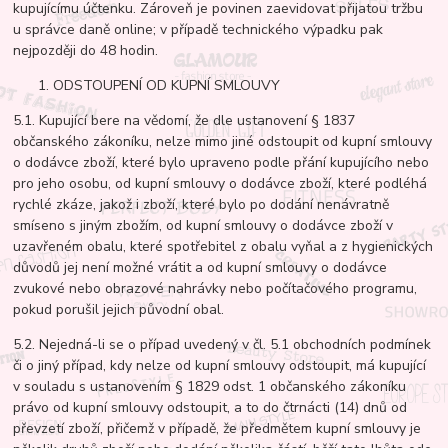
kupujícímu účtenku. Zároveň je povinen zaevidovat přijatou tržbu
u správce daně online; v případě technického výpadku pak
nejpozději do 48 hodin.
ODSTOUPENÍ OD KUPNÍ SMLOUVY
5.1. Kupující bere na vědomí, že dle ustanovení § 1837
občanského zákoníku, nelze mimo jiné odstoupit od kupní smlouvy
o dodávce zboží, které bylo upraveno podle přání kupujícího nebo
pro jeho osobu, od kupní smlouvy o dodávce zboží, které podléhá
rychlé zkáze, jakož i zboží, které bylo po dodání nenávratně
smíseno s jiným zbožím, od kupní smlouvy o dodávce zboží v
uzavřeném obalu, které spotřebitel z obalu vyňal a z hygienických
důvodů jej není možné vrátit a od kupní smlouvy o dodávce
zvukové nebo obrazové nahrávky nebo počítačového programu,
pokud porušil jejich původní obal.
5.2. Nejedná-li se o případ uvedený v čl. 5.1 obchodních podmínek
či o jiný případ, kdy nelze od kupní smlouvy odstoupit, má kupující
v souladu s ustanovením § 1829 odst. 1 občanského zákoníku
právo od kupní smlouvy odstoupit, a to do čtrnácti (14) dnů od
převzetí zboží, přičemž v případě, že předmětem kupní smlouvy je