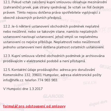
12.1. Pokud vztah založený kupní smlouvou obsahuje mezinárodní
(zahraniční) prvek, pak strany sjednávají, že vztah se řídí českým
právem. Tímto nejsou dotčena práva spotřebitele vyplývající z
obecně závazných právních předpisů.
12.2. Je-li některé ustanovení obchodních podmínek neplatné
nebo neúčinné, nebo se takovým stane, namísto neplatných
ustanovení nastoupí ustanovení, jehož smysl se neplatnému
ustanovení co nejvíce přibližuje. Neplatností nebo neúčinností
jednoho ustanovení není dotčena platnost ostatních ustanovení.
12.3. Kupní smlouva včetně obchodních podmínek je archivována
prodávajícím v elektronické podobě a není přístupná.
12.5. Kontaktní údaje prodávajícího: adresa pro doručování
Komenského 132, 39601 Humpolec, adresa elektronické pošty
info@hifik.cz. telefon 774 983 983.
V Humpolci dne 1.3.2017
formulář pro odstoupení od smlouvy