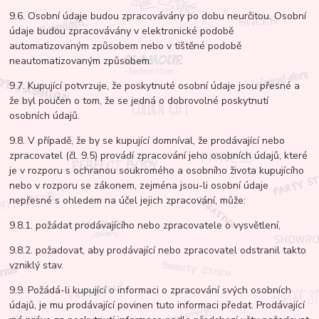
9.6. Osobní údaje budou zpracovávány po dobu neurčitou. Osobní
údaje budou zpracovávány v elektronické podobě
automatizovaným způsobem nebo v tištěné podobě
neautomatizovaným způsobem.
9.7. Kupující potvrzuje, že poskytnuté osobní údaje jsou přesné a
že byl poučen o tom, že se jedná o dobrovolné poskytnutí
osobních údajů.
9.8. V případě, že by se kupující domníval, že prodávající nebo
zpracovatel (čl. 9.5) provádí zpracování jeho osobních údajů, které
je v rozporu s ochranou soukromého a osobního života kupujícího
nebo v rozporu se zákonem, zejména jsou-li osobní údaje
nepřesné s ohledem na účel jejich zpracování, může:
9.8.1. požádat prodávajícího nebo zpracovatele o vysvětlení,
9.8.2. požadovat, aby prodávající nebo zpracovatel odstranil takto
vzniklý stav.
9.9. Požádá-li kupující o informaci o zpracování svých osobních
údajů, je mu prodávající povinen tuto informaci předat. Prodávající