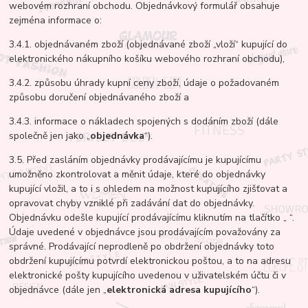
webovém rozhraní obchodu. Objednávkový formulář obsahuje
zejména informace o:
3.4.1. objednávaném zboží (objednávané zboží „vloží“ kupující do
elektronického nákupního košíku webového rozhraní obchodu),
3.4.2. způsobu úhrady kupní ceny zboží, údaje o požadovaném
způsobu doručení objednávaného zboží a
3.4.3. informace o nákladech spojených s dodáním zboží (dále
společně jen jako „
objednávka
“).
3.5. Před zasláním objednávky prodávajícímu je kupujícímu
umožněno zkontrolovat a měnit údaje, které do objednávky
kupující vložil, a to i s ohledem na možnost kupujícího zjišťovat a
opravovat chyby vzniklé při zadávání dat do objednávky.
Objednávku odešle kupující prodávajícímu kliknutím na tlačítko „ “.
Údaje uvedené v objednávce jsou prodávajícím považovány za
správné. Prodávající neprodleně po obdržení objednávky toto
obdržení kupujícímu potvrdí elektronickou poštou, a to na adresu
elektronické pošty kupujícího uvedenou v uživatelském účtu či v
objednávce (dále jen „
elektronická adresa kupujícího
“).