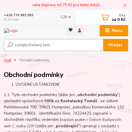
cena dopravy od 75 Kč pro tento měsíc
0
ks
+420 774 983 983
CZK
za
0 Kč
9-16 Hod
Menu
Hledat
Úvod
Obchodní podmínky
Obchodní podmínky
ÚVODNÍ USTANOVENÍ
1.1. Tyto obchodní podmínky (dále jen „
obchodní podmínky
“)
obchodní společnosti
Hifík.cz Kostelecký Tomáš
, se sídlem
Pelhřimovská 700, 39601 Humpolec, pobočkou Komenského 132
Humpolec 39601, identifikační číslo: 74224425 zapsané v
obchodním rejstříku vedeném
Krajským soudem v Českých Budějovicích,
(dále jen „
prodávající
“) upravují v souladu s
oddíl C, vložka 22972