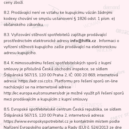
ceny zboží.
8.2. Prodávající není ve vztahu ke kupujícímu vázán žádnými
kodexy chování ve smyslu ustanovení § 1826 odst. 1 písm. e)
občanského zákoníku.
8.3. Vyřizování stížností spotřebitelů zajišťuje prodávající
prostřednictvím elektronické adresy
info@hifik.cz
. Informaci o
vyřízení stížnosti kupujícího zašle prodávající na elektronickou
adresu kupujícího.
8.4. K mimosoudnímu řešení spotřebitelských sporů z kupní
smlouvy je příslušná Česká obchodní inspekce, se sídlem
Štěpánská 567/15, 120 00 Praha 2, IČ: 000 20 869, internetová
adresa: https://adr.coi.cz/cs. Platformu pro řešení sporů on-line
nacházející se na internetové adrese
http://ec.europa.eu/consumers/odr je možné využít při řešení sporů
mezi prodávajícím a kupujícím z kupní smlouvy.
8.5. Evropské spotřebitelské centrum Česká republika, se sídlem
Štěpánská 567/15, 120 00 Praha 2, internetová adresa:
https://www.evropskyspotrebitel.cz je kontaktním místem podle
Nařízení Evropského parlamentu a Rady (EU) č. 524/2013 ze dne