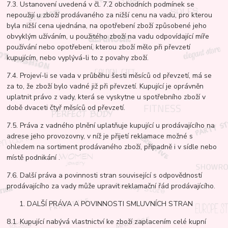
7.3. Ustanovení uvedená v čl. 7.2 obchodních podmínek se
nepoužijí u zboží prodávaného za nižší cenu na vadu, pro kterou
byla nižší cena ujednána, na opotřebení zboží způsobené jeho
obvyklým užíváním, u použitého zboží na vadu odpovídající míře
používání nebo opotřebení, kterou zboží mělo při převzetí
kupujícím, nebo vyplývá-li to z povahy zboží.
7.4. Projeví-li se vada v průběhu šesti měsíců od převzetí, má se
za to, že zboží bylo vadné již při převzetí. Kupující je oprávněn
uplatnit právo z vady, která se vyskytne u spotřebního zboží v
době dvaceti čtyř měsíců od převzetí.
7.5. Práva z vadného plnění uplatňuje kupující u prodávajícího na
adrese jeho provozovny, v níž je přijetí reklamace možné s
ohledem na sortiment prodávaného zboží, případně i v sídle nebo
místě podnikání .
7.6. Další práva a povinnosti stran související s odpovědností
prodávajícího za vady může upravit reklamační řád prodávajícího.
DALŠÍ PRÁVA A POVINNOSTI SMLUVNÍCH STRAN
8.1. Kupující nabývá vlastnictví ke zboží zaplacením celé kupní