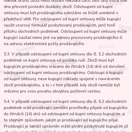
několik druhů zboží nebo dodání několika částí, běží tato lhůta ode
dne převzetí poslední dodávky zboží. Odstoupení od kupní
smlouvy musí být prodávajícímu odesláno ve lhůtě uvedené v
předchozí větě. Pro odstoupení od kupní smlouvy může kupující
využit vzorový formulář poskytovaný prodávajícím, jenž tvoří
přílohu obchodních podmínek. Odstoupení od kupní smlouvy může
kupující zasílat mimo jiné na adresu provozovny prodávajícího či
na adresu elektronické pošty prodávajícího .
5.3. V případě odstoupení od kupní smlouvy dle čl. 5.2 obchodních
podmínek se kupní smlouva od počátku ruší. Zboží musí být
kupujícím prodávajícímu vráceno do čtrnácti (14) dnů od doručení
odstoupení od kupní smlouvy prodávajícímu. Odstoupí-li kupující
od kupní smlouvy, nese kupující náklady spojené s navrácením
zboží prodávajícímu, a to i v tom případě, kdy zboží nemůže být
vráceno pro svou povahu obvyklou poštovní cestou.
5.4. V případě odstoupení od kupní smlouvy dle čl. 5.2 obchodních
podmínek vrátí prodávající peněžní prostředky přijaté od kupujícího
do čtrnácti (14) dnů od odstoupení od kupní smlouvy kupujícím, a
to stejným způsobem, jakým je prodávající od kupujícího přijal.
Prodávající je taktéž oprávněn vrátit plnění poskytnuté kupujícím již