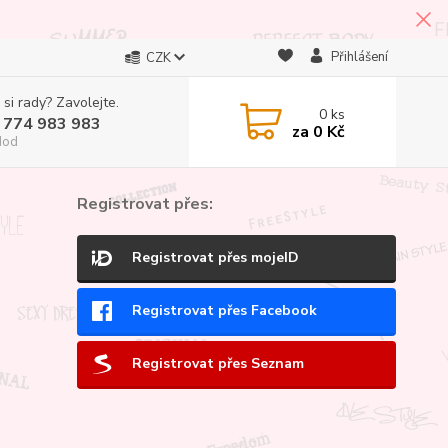
Přihlášení
CZK
 si rady? Zavolejte.
0
ks
 774 983 983
za
0 Kč
Hod
Registrovat přes:
Registrovat přes mojeID
Registrovat přes Facebook
Registrovat přes Seznam