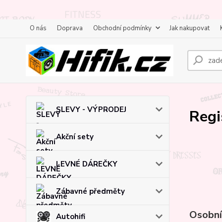
O nás
Doprava
Obchodní podmínky
Jak nakupovat
SLEVY - VÝPRODEJ
Regi
Akční sety
LEVNÉ DÁREČKY
Zábavné předměty
Osobní
Autohifi