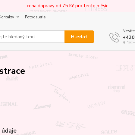
cena dopravy od 75 Kč pro tento měsíc
Kontakty
Fotogalerie
Nevíte
Hledat
+420
9-16 
strace
 údaje