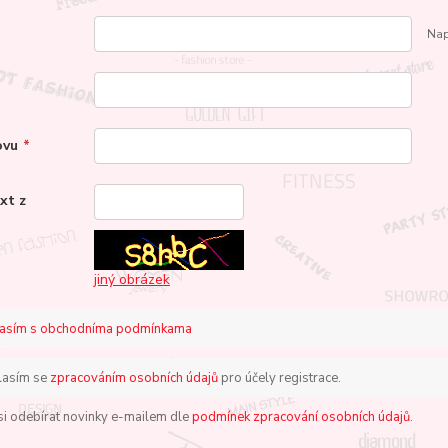
Nap
ovu
*
xt z
*
jiný obrázek
asím s obchodníma podmínkama
lasím se
zpracováním osobních údajů
pro účely registrace.
 si odebírat novinky e-mailem dle
podmínek zpracování osobních údajů
.