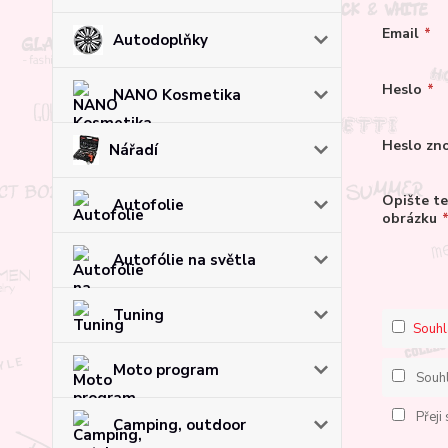
Email
*
Autodoplňky
Heslo
*
NANO Kosmetika
Heslo zn
Nářadí
Opište te
Autofolie
obrázku
Autofólie na světla
Tuning
Souhl
Moto program
Souh
Přeji
Camping, outdoor