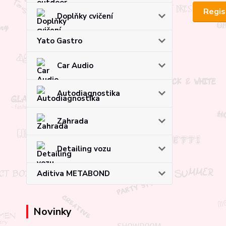
Regis
Doplňky cvičení
Yato Gastro
Car Audio
Autodiagnostika
Zahrada
Detailing vozu
Aditiva METABOND
Novinky