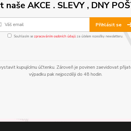
out naše AKCE . SLEVY , DNY
Přihlásit se
Souhlasím se
zpracováním osobních údajů
za účelem rozesílky newsletteru.
vystavit kupujícímu účtenku. Zároveň je povinen zaevidovat přija
výpadku pak nejpozději do 48 hodin.