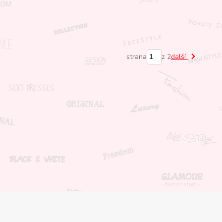
strana
z 2
další