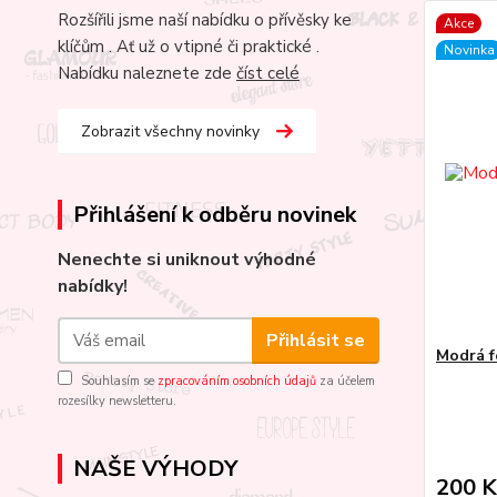
Rozšířili jsme naší nabídku o přívěsky ke
Akce
klíčům . Ať už o vtipné či praktické .
Novinka
Nabídku naleznete zde
číst celé
Zobrazit všechny novinky
Přihlášení k odběru novinek
Nenechte si uniknout výhodné
nabídky!
Přihlásit se
Modrá f
Souhlasím se
zpracováním osobních údajů
za účelem
rozesílky newsletteru.
NAŠE VÝHODY
200 K