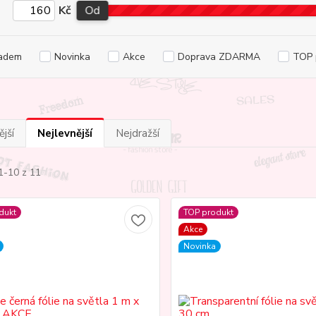
Kč
Od
adem
Novinka
Akce
Doprava ZDARMA
TOP 
jší
Nejlevnější
Nejdražší
1-10 z 11
dukt
TOP produkt
Akce
Novinka