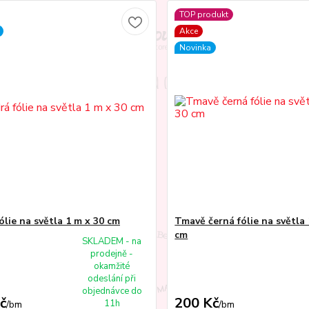
TOP produkt
Akce
Novinka
ólie na světla 1 m x 30 cm
Tmavě černá fólie na světla 
cm
SKLADEM - na
prodejně -
okamžité
odeslání při
objednávce do
č
200 Kč
11h
/
bm
/
bm