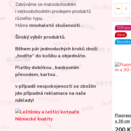
Zabýváme se maloobchodním
i velkoobchodním prodejem produktů
různého typu.
Máme
mnohaleté
zkušenosti .
TOP pro
Akce
Široký výběr produktů.
Novinka
Během pár jednoduchých kroků zboží
„hodíte“ do košíku a objednáte.
Platby dobírkou , bankovním
převodem, kartou .
v případě nespokojenosti se zbožím
jde případná reklamace na naše
náklady!
Fluoresc
x 30 cm
200 K