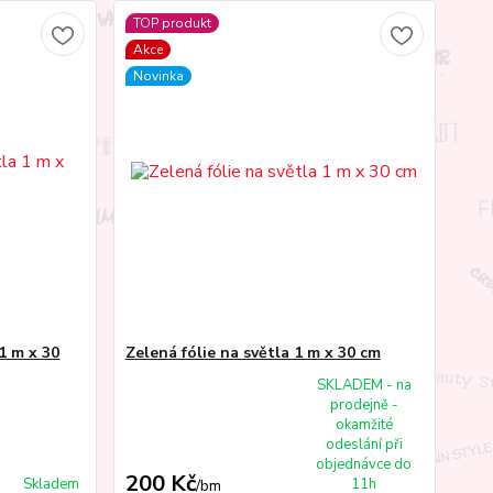
TOP produkt
Akce
Novinka
1 m x 30
Zelená fólie na světla 1 m x 30 cm
SKLADEM - na
prodejně -
okamžité
odeslání při
objednávce do
200 Kč
Skladem
11h
/
bm