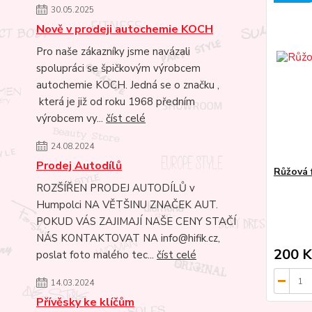
30.05.2025
Nově v prodeji autochemie KOCH
Pro naše zákazníky jsme navázali
spolupráci se špičkovým výrobcem
autochemie KOCH. Jedná se o značku ,
která je již od roku 1968 předním
výrobcem vy...
číst celé
24.08.2024
Prodej Autodílů
Růžová 
ROZŠÍŘEN PRODEJ AUTODÍLŮ v
Humpolci NA VĚTŠINU ZNAČEK AUT.
POKUD VÁS ZAJIMAJÍ NAŠE CENY STAČÍ
NÁS KONTAKTOVAT NA info@hifik.cz,
200 K
poslat foto malého tec...
číst celé
14.03.2024
Přívěsky ke klíčům