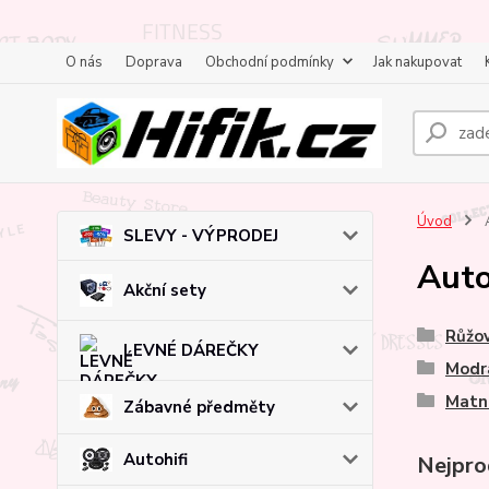
O nás
Doprava
Obchodní podmínky
Jak nakupovat
Úvod
A
SLEVY - VÝPRODEJ
Auto
Akční sety
Růžo
LEVNÉ DÁREČKY
Modr
Matn
Zábavné předměty
Autohifi
Nejpro