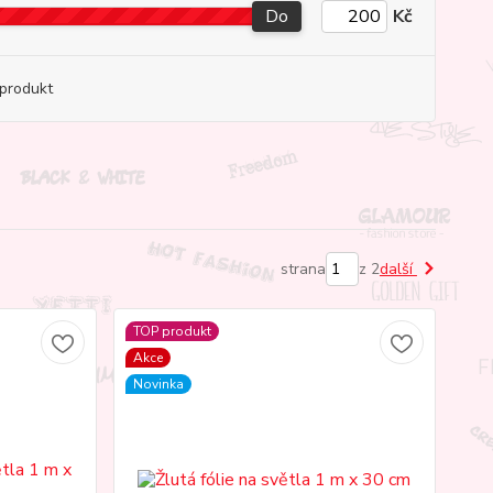
Do
Kč
produkt
strana
z 2
další
TOP produkt
Akce
Novinka