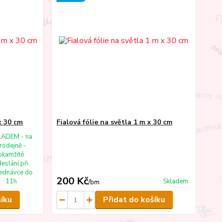
x 30 cm
Fialová fólie na světla 1 m x 30 cm
LADEM - na
rodejně -
okamžité
eslání při
ednávce do
200 Kč
11h
Skladem
/
bm
šíku
Přidat do košíku