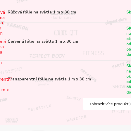
Růžová fólie na světla 1 m x 30 cm
Sk
S
na
ok
Červená fólie na světla 1 m x 30 cm
od
ob
do
S
na
ok
Transparentní fólie na světla 1 m x 30 cm
od
ob
do
zobrazit více produktů