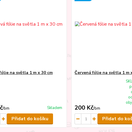
fólie na světla 1 m x 30 cm
Červená fólie na světla 1 m 
SK
p
od
obj
č
200 Kč
Skladem
/
bm
/
bm
Přidat do košíku
Přidat do ko