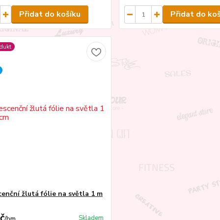
Přidat do košíku
Přidat do ko
dukt
enční žlutá fólie na světla 1 m
č
Skladem
/
bm