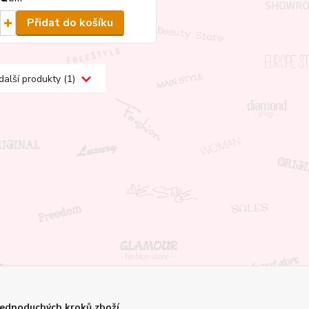
Přidat do košíku
další produkty (1)
jednoduchých kroků zboží