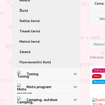
Modrá
Cena:
Žlutá
Skl
Světle černá
Tmavě černá
Matná černá
Nejnově
Zelená
Zobrazuji 
Fluorescenční žlutá
TOP pro
Tuning
Akce
Novinka
Moto program
Camping, outdoor