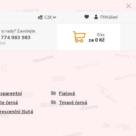
Přihlášení
CZK
 si rady? Zavolejte.
0
ks
 774 983 983
za
0 Kč
Hod
sparentní
Fialová
le černá
Tmavě černá
rescenční žlutá