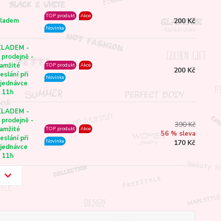
TOP produkt
Akce
200 Kč
ladem
Novinka
KLADEM -
 prodejně -
amžité
TOP produkt
Akce
200 Kč
eslání při
Novinka
jednávce
 11h
KLADEM -
 prodejně -
390 Kč
amžité
TOP produkt
Akce
56 % sleva
eslání při
Novinka
170 Kč
jednávce
 11h