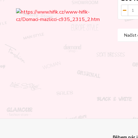
Načíst 
Během pár 