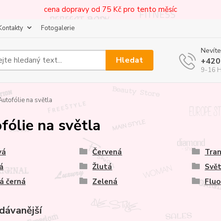
cena dopravy od 75 Kč pro tento měsíc
Kontakty
Fotogalerie
Nevíte
Hledat
+420
9-16 
utofólie na světla
fólie na světla
vá
Červená
Tran
á
Žlutá
Svět
á černá
Zelená
Fluo
dávanější