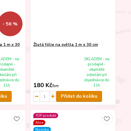
- 56 %
a 1 m x 30
Žlutá fólie na světla 1 m x 30 cm
LADEM - na
SKLADEM - na
rodejně -
prodejně -
okamžité
okamžité
eslání při
odeslání při
ednávce do
objednávce do
180 Kč
11h
11h
/
bm
šíku
Přidat do košíku
TOP produkt
Akce
Novinka