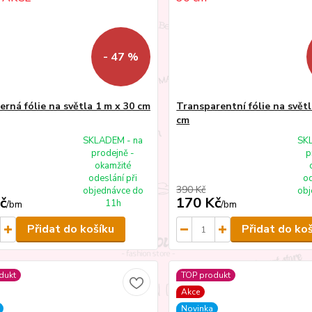
- 47 %
erná fólie na světla 1 m x 30 cm
Transparentní fólie na světl
cm
SKLADEM - na
SK
prodejně -
p
okamžité
odeslání při
od
390 Kč
objednávce do
obj
č
170 Kč
11h
/
bm
/
bm
Přidat do košíku
Přidat do ko
dukt
TOP produkt
Akce
Novinka