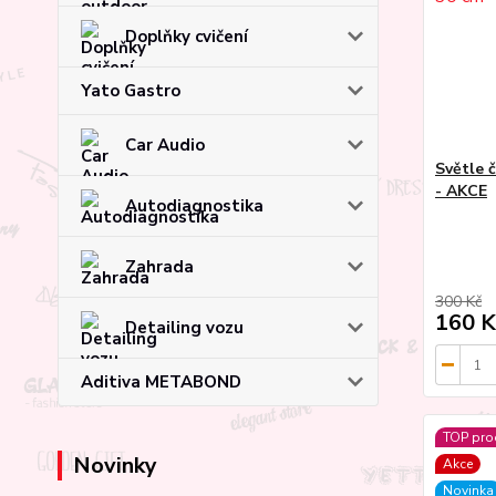
Doplňky cvičení
Yato Gastro
Car Audio
Světle č
- AKCE
Autodiagnostika
Zahrada
300 Kč
160 K
Detailing vozu
Aditiva METABOND
TOP pro
Novinky
Akce
Novinka