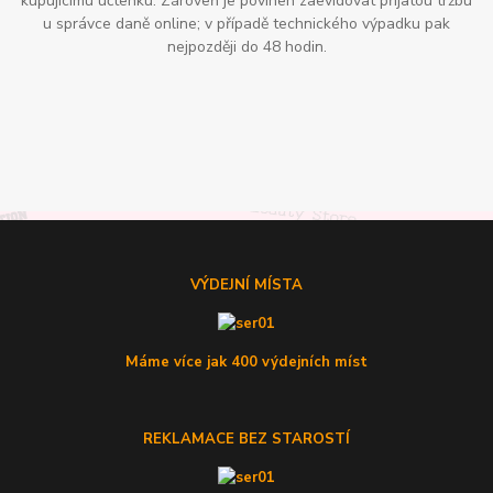
kupujícímu účtenku. Zároveň je povinen zaevidovat přijatou tržbu
u správce daně online; v případě technického výpadku pak
nejpozději do 48 hodin.
VÝDEJNÍ MÍSTA
Máme více jak 400 výdejních míst
REKLAMACE BEZ STAROSTÍ