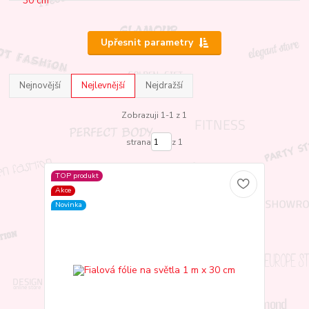
Upřesnit parametry
Nejnovější
Nejlevnější
Nejdražší
Zobrazuji 1-1 z 1
strana
z 1
TOP produkt
Akce
Novinka