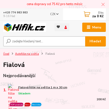
cena dopravy od 75 Kč pro tento měsíc
0
ks
+420 774 983 983
CZK
za
0 Kč
9-16 Hod
Menu
Hledat
Úvod
Autofólie na světla
Fialová
Fialová
Nejprodávanější
Fialová fólie na světla 1 m x 30 cm
1.
Skladem
200 Kč
TOP produkt
Akce
Novinka