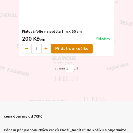
Fialová fólie na světla 1 m x 30 cm
200 Kč
Skladem
/
bm
Přidat do košíku
strana
z 1
cena dopravy od 70Kč
Během pár jednoduchých kroků zboží „hodíte“ do košíku a objednáte.