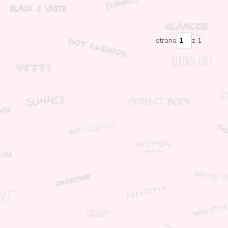
strana
z 1