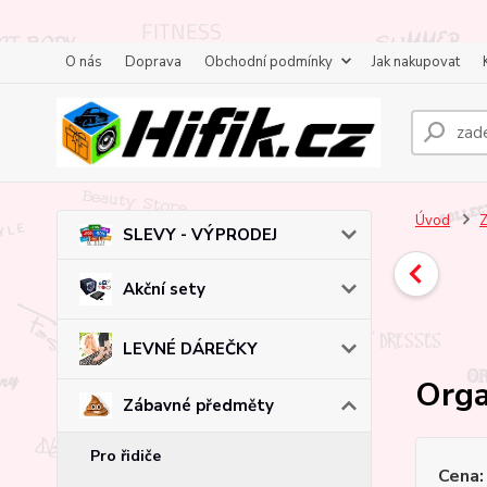
O nás
Doprava
Obchodní podmínky
Jak nakupovat
Úvod
Z
SLEVY - VÝPRODEJ
Akční sety
LEVNÉ DÁREČKY
Orga
Zábavné předměty
Pro řidiče
Cena: