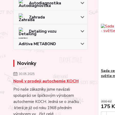
Autodiagnostika
Zahrada
Detailing vozu
Aditiva METABOND
Novinky
Sada ce
30.05.2025
světle 
Nově v prodeji autochemie KOCH
Pro naše zákazníky jsme navázali
spolupráci se špičkovým výrobcem
300 Kč
autochemie KOCH. Jedná se o značku ,
175 K
která je již od roku 1968 předním
výrobcem vy...
číst celé