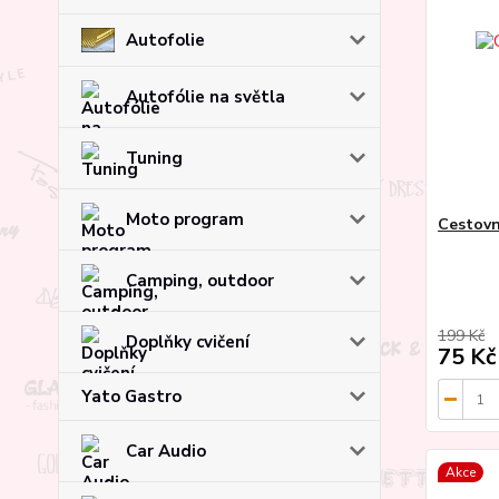
Autofolie
Autofólie na světla
Tuning
Moto program
Cestovn
Camping, outdoor
199 Kč
Doplňky cvičení
75 Kč
Yato Gastro
Car Audio
Akce