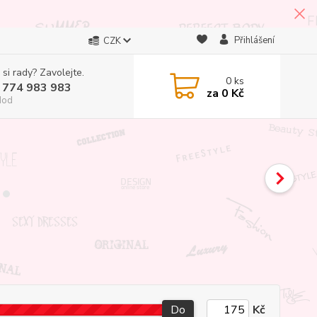
Přihlášení
CZK
 si rady? Zavolejte.
0
ks
 774 983 983
za
0 Kč
Hod
Do
Kč