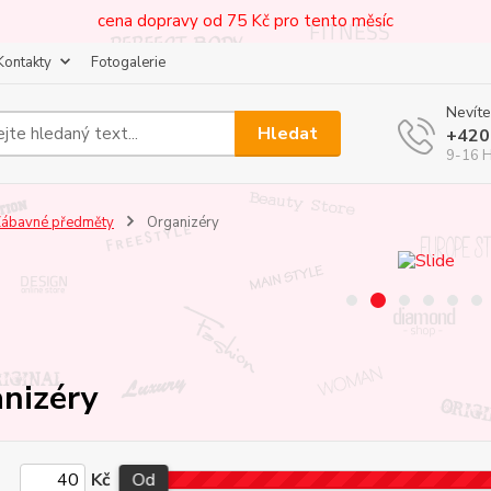
cena dopravy od 75 Kč pro tento měsíc
Kontakty
Fotogalerie
Nevíte
Hledat
+420
9-16 
ábavné předměty
Organizéry
nizéry
Kč
Od