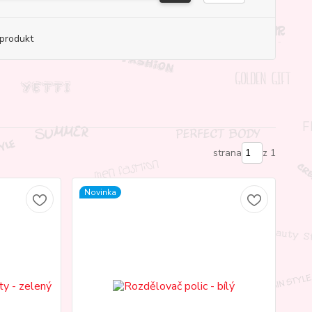
produkt
strana
z 1
Novinka