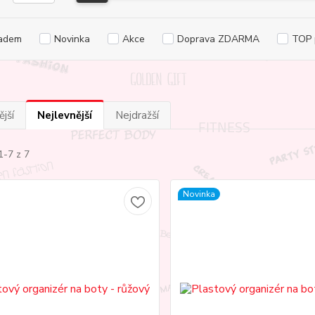
adem
Novinka
Akce
Doprava ZDARMA
TOP 
jší
Nejlevnější
Nejdražší
1-7 z 7
Novinka