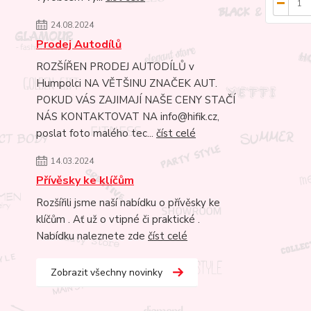
24.08.2024
Prodej Autodílů
ROZŠÍŘEN PRODEJ AUTODÍLŮ v
Humpolci NA VĚTŠINU ZNAČEK AUT.
POKUD VÁS ZAJIMAJÍ NAŠE CENY STAČÍ
NÁS KONTAKTOVAT NA info@hifik.cz,
poslat foto malého tec...
číst celé
14.03.2024
Přívěsky ke klíčům
Rozšířili jsme naší nabídku o přívěsky ke
klíčům . Ať už o vtipné či praktické .
Nabídku naleznete zde
číst celé
Zobrazit všechny novinky