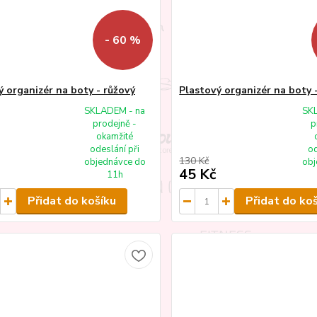
- 60 %
ý organizér na boty - růžový
Plastový organizér na boty 
SKLADEM - na
SK
prodejně -
p
okamžité
odeslání při
od
130 Kč
objednávce do
obj
45 Kč
11h
Přidat do košíku
Přidat do ko