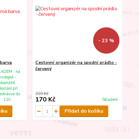
- 23 %
 barva
Cestovní organizér na spodní prádlo -
červený
LADEM - na
rodejně -
okamžité
eslání při
220 Kč
ednávce do
170 Kč
11h
Skladem
šíku
Přidat do košíku