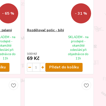
- 65 %
- 31 %
- zelený
Rozdělovač polic - bílý
LADEM - na
SKLADEM - na
rodejně -
prodejně -
okamžité
okamžité
eslání při
odeslání při
100 Kč
ednávce do
objednávce do
69 Kč
11h
11h
šíku
Přidat do košíku