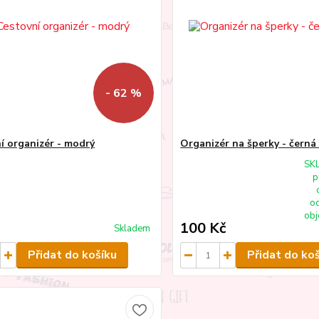
- 62 %
í organizér - modrý
Organizér na šperky - černá
SK
p
od
obj
100 Kč
Skladem
Přidat do košíku
Přidat do ko