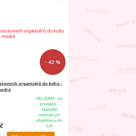
- 42 %
stovních organizérů do kufru -
modrá
SKLADEM - na
prodejně -
okamžité
odeslání při
objednávce do
č
11h