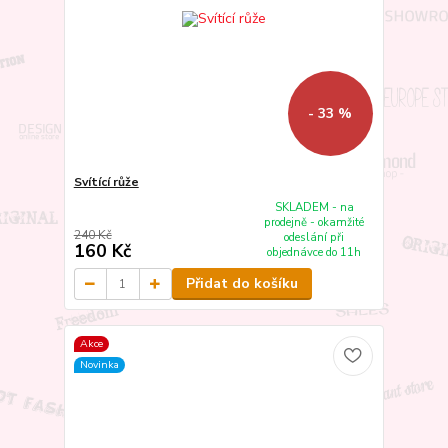
- 33 %
Svítící růže
SKLADEM - na
prodejně - okamžité
240 Kč
odeslání při
160 Kč
objednávce do 11h
Přidat do košíku
Akce
Novinka