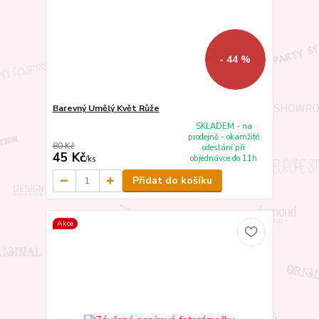
- 44 %
Barevný Umělý Květ Růže
SKLADEM - na
prodejně - okamžité
80 Kč
odeslání při
45 Kč
objednávce do 11h
/
ks
Přidat do košíku
Akce