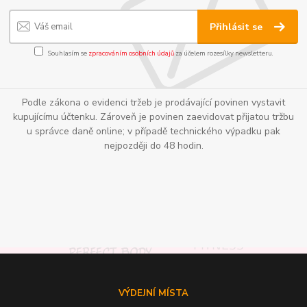
Přihlásit se
Souhlasím se
zpracováním osobních údajů
za účelem rozesílky newsletteru.
Podle zákona o evidenci tržeb je prodávající povinen vystavit
kupujícímu účtenku. Zároveň je povinen zaevidovat přijatou tržbu
u správce daně online; v případě technického výpadku pak
nejpozději do 48 hodin.
VÝDEJNÍ MÍSTA