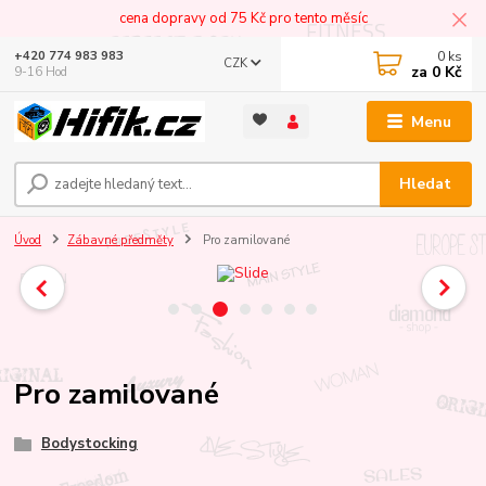
cena dopravy od 75 Kč pro tento měsíc
0
ks
+420 774 983 983
CZK
za
0 Kč
9-16 Hod
Menu
Hledat
Úvod
Zábavné předměty
Pro zamilované
Pro zamilované
Bodystocking