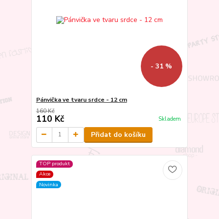
- 31 %
Pánvička ve tvaru srdce - 12 cm
160 Kč
110 Kč
Skladem
Přidat do košíku
TOP produkt
Akce
Novinka