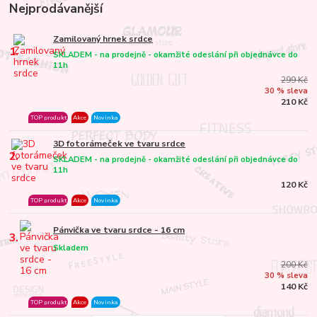
Nejprodávanější
Zamilovaný hrnek srdce
1.
SKLADEM - na prodejně - okamžité odeslání při objednávce do
11h
299 Kč
30 % sleva
210 Kč
TOP produkt
Akce
Novinka
3D fotorámeček ve tvaru srdce
2.
SKLADEM - na prodejně - okamžité odeslání při objednávce do
11h
120 Kč
TOP produkt
Akce
Novinka
Pánvička ve tvaru srdce - 16 cm
3.
Skladem
200 Kč
30 % sleva
140 Kč
TOP produkt
Akce
Novinka