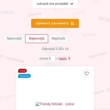
zobrazit více produktů
Upřesnit parametry
Nejnovější
Nejlevnější
Nejdražší
Zobrazuji 1-10 z 18
strana
z 2
další
Akce
Novinka