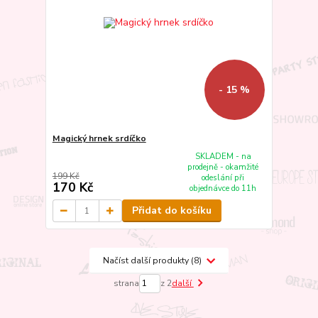
- 15 %
Magický hrnek srdíčko
SKLADEM - na
prodejně - okamžité
199 Kč
odeslání při
170 Kč
objednávce do 11h
Přidat do košíku
Načíst další produkty (8)
strana
z 2
další