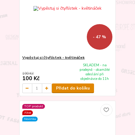
- 47 %
Vypěstuj si čtyřlístek - květináček
SKLADEM - na
prodejně - okamžité
190 Kč
odeslání při
100 Kč
objednávce do 11h
Přidat do košíku
TOP produkt
Akce
Novinka