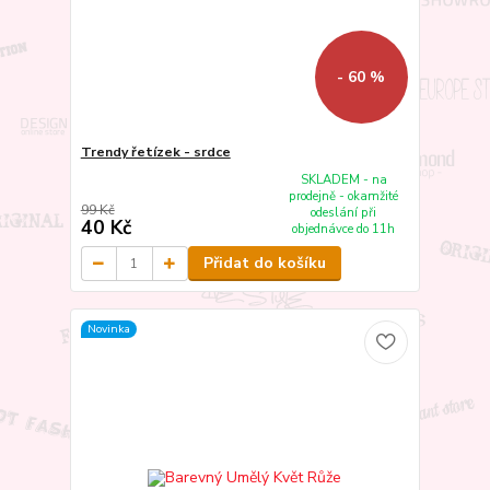
- 60 %
Trendy řetízek - srdce
SKLADEM - na
prodejně - okamžité
99 Kč
odeslání při
40 Kč
objednávce do 11h
Přidat do košíku
Novinka