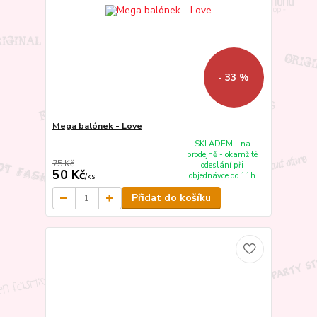
- 33 %
Mega balónek - Love
SKLADEM - na
prodejně - okamžité
75 Kč
odeslání při
50 Kč
objednávce do 11h
/
ks
Přidat do košíku