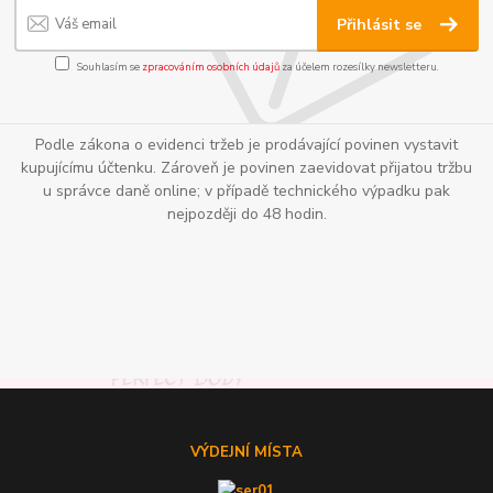
Přihlásit se
Souhlasím se
zpracováním osobních údajů
za účelem rozesílky newsletteru.
Podle zákona o evidenci tržeb je prodávající povinen vystavit
kupujícímu účtenku. Zároveň je povinen zaevidovat přijatou tržbu
u správce daně online; v případě technického výpadku pak
nejpozději do 48 hodin.
VÝDEJNÍ MÍSTA