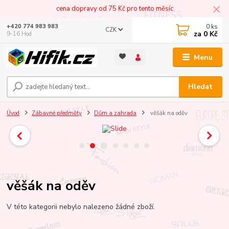
cena dopravy od 75 Kč pro tento měsíc
0
ks
+420 774 983 983
CZK
za
0 Kč
9-16 Hod
Menu
Hledat
Úvod
Zábavné předměty
Dům a zahrada
věšák na oděv
věšák na oděv
V této kategorii nebylo nalezeno žádné zboží.