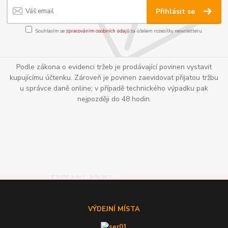
Přihlásit se
Souhlasím se
zpracováním osobních údajů
za účelem rozesílky newsletteru.
Podle zákona o evidenci tržeb je prodávající povinen vystavit
kupujícímu účtenku. Zároveň je povinen zaevidovat přijatou tržbu
u správce daně online; v případě technického výpadku pak
nejpozději do 48 hodin.
VÝDEJNÍ MÍSTA