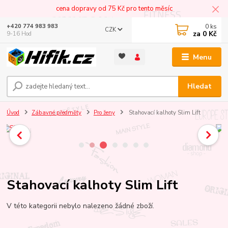
cena dopravy od 75 Kč pro tento měsíc
0
ks
+420 774 983 983
CZK
za
0 Kč
9-16 Hod
Menu
Hledat
Úvod
Zábavné předměty
Pro ženy
Stahovací kalhoty Slim Lift
Stahovací kalhoty Slim Lift
V této kategorii nebylo nalezeno žádné zboží.