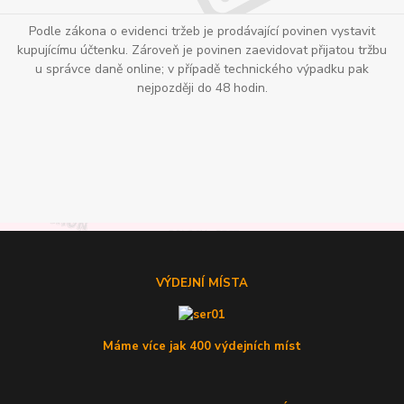
Podle zákona o evidenci tržeb je prodávající povinen vystavit
kupujícímu účtenku. Zároveň je povinen zaevidovat přijatou tržbu
u správce daně online; v případě technického výpadku pak
nejpozději do 48 hodin.
VÝDEJNÍ MÍSTA
Máme více jak 400 výdejních míst