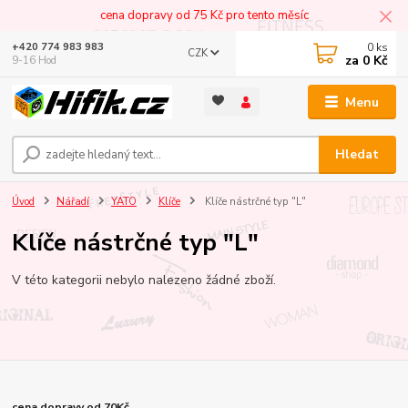
cena dopravy od 75 Kč pro tento měsíc
0
ks
+420 774 983 983
CZK
za
0 Kč
9-16 Hod
Menu
Hledat
Úvod
Nářadí
YATO
Klíče
Klíče nástrčné typ "L"
Klíče nástrčné typ "L"
V této kategorii nebylo nalezeno žádné zboží.
cena dopravy od 70Kč