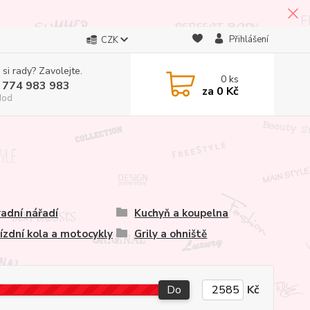
Přihlášení
CZK
 si rady? Zavolejte.
0
ks
 774 983 983
za
0 Kč
Hod
adní nářadí
Kuchyň a koupelna
jízdní kola a motocykly
Grily a ohniště
Do
Kč