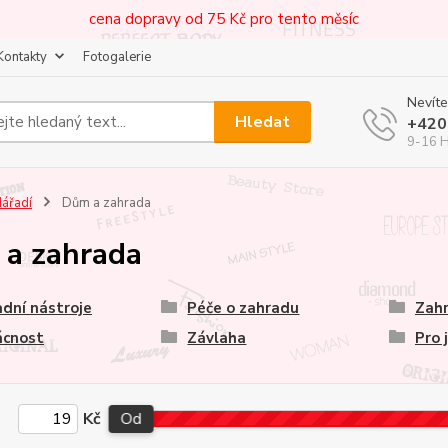
cena dopravy od 75 Kč pro tento měsíc
Kontakty
Fotogalerie
Nevíte
Hledat
+420
9-16 
ářadí
Dům a zahrada
a zahrada
dní nástroje
Péče o zahradu
Zahr
cnost
Závlaha
Pro 
Kč
Od