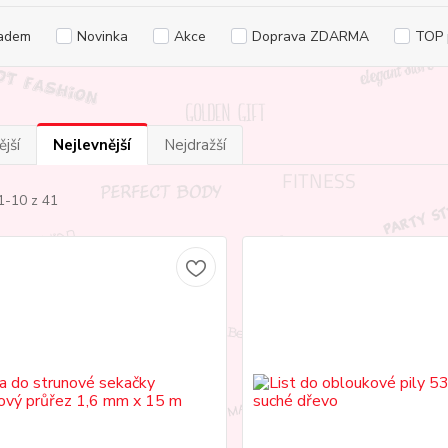
adem
Novinka
Akce
Doprava ZDARMA
TOP 
jší
Nejlevnější
Nejdražší
1-10 z 41