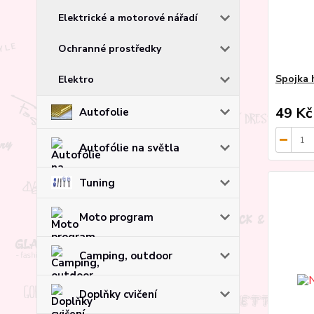
Elektrické a motorové nářadí
Ochranné prostředky
Spojka h
Elektro
49 Kč
Autofolie
Autofólie na světla
Tuning
Moto program
Camping, outdoor
Doplňky cvičení