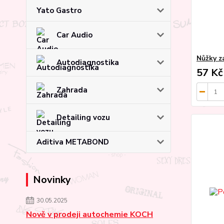
Yato Gastro
Car Audio
Nůžky z
Autodiagnostika
57 Kč
Zahrada
Detailing vozu
Aditiva METABOND
Novinky
30.05.2025
Nově v prodeji autochemie KOCH