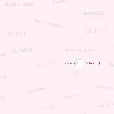
strana
z 5
další