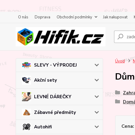
O nás
Doprava
Obchodní podmínky
Jak nakupovat
Úvod
N
SLEVY - VÝPRODEJ
Dům 
Akční sety
Zahra
LEVNÉ DÁREČKY
Domá
Zábavné předměty
Cena:
Autohifi