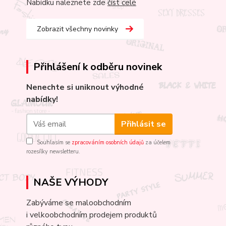
Nabídku naleznete zde
číst celé
Zobrazit všechny novinky
Přihlášení k odběru novinek
Nenechte si uniknout výhodné
nabídky!
Přihlásit se
Souhlasím se
zpracováním osobních údajů
za účelem
rozesílky newsletteru.
NAŠE VÝHODY
Zabýváme se maloobchodním
i velkoobchodním prodejem produktů