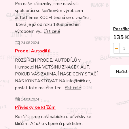
Pro naše zákazníky jsme navázali
spolupráci se špičkovým výrobcem
autochemie KOCH. Jedná se o značku ,
která je již od roku 1968 předním
Postřiko
výrobcem vy...
číst celé
135 K
24.08.2024
Prodej Autodílů
ROZŠÍŘEN PRODEJ AUTODÍLŮ v
Humpolci NA VĚTŠINU ZNAČEK AUT.
Načíst 
POKUD VÁS ZAJIMAJÍ NAŠE CENY STAČÍ
NÁS KONTAKTOVAT NA info@hifik.cz,
poslat foto malého tec...
číst celé
14.03.2024
Přívěsky ke klíčům
Rozšířili jsme naší nabídku o přívěsky ke
klíčům . Ať už o vtipné či praktické .