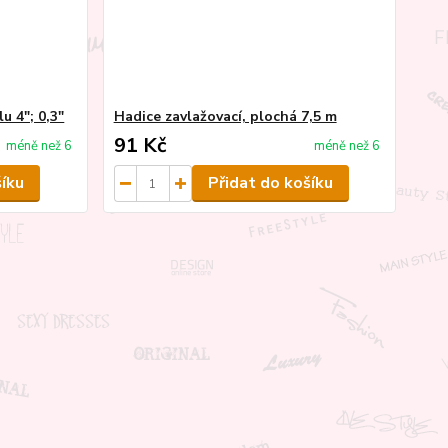
u 4"; 0,3"
Hadice zavlažovací, plochá 7,5 m
91 Kč
méně než 6
méně než 6
šíku
Přidat do košíku