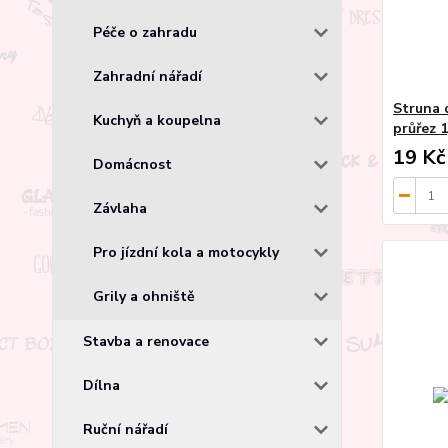
Péče o zahradu
Zahradní nářadí
Struna 
Kuchyň a koupelna
průřez 
19 Kč
Domácnost
Závlaha
Pro jízdní kola a motocykly
Grily a ohniště
Stavba a renovace
Dílna
Ruční nářadí