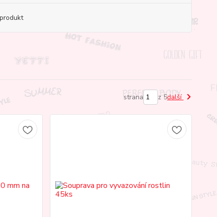
produkt
strana
z 5
další