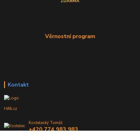
ZDARMA
Věrnostní program
Kontakt
Hifík.cz
Kostelecký Tomáš
+420 774 983 983
9-16 Hod