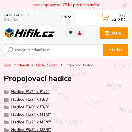
cena dopravy od 75 Kč pro tento měsíc
0
ks
+420 774 983 983
CZK
za
0 Kč
9-16 Hod
Menu
Hledat
Úvod
Nářadí
FALA - Sanita
Propojovací hadice
Propojovací hadice
Hadice F1/2" x F1/2"
Hadice F1/2" x F3/8"
Hadice F3/8" x F3/8"
Hadice F1/2" x M1/2"
Hadice F1/2" x M3/8"
Hadice F3/8" x M3/8"