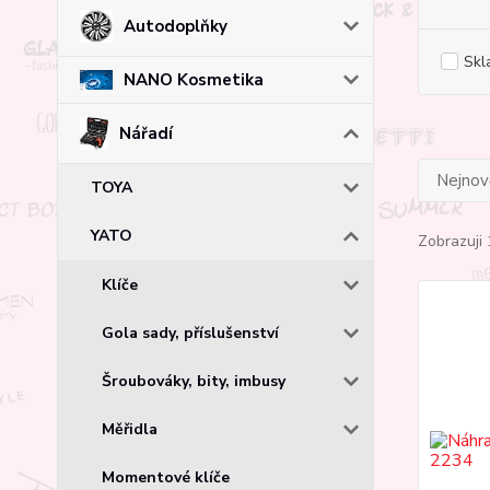
Autodoplňky
Skl
NANO Kosmetika
Nářadí
Nejnově
TOYA
YATO
Zobrazuji 
Klíče
Gola sady, příslušenství
Šroubováky, bity, imbusy
Měřidla
Momentové klíče