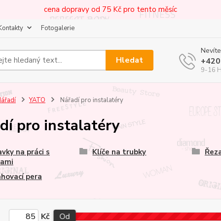
cena dopravy od 75 Kč pro tento měsíc
Kontakty
Fotogalerie
Nevíte
Hledat
+420
9-16 
ářadí
YATO
Nářadí pro instalatéry
dí pro instalatéry
avky na práci s
Klíče na trubky
Řeza
kami
hovací pera
Kč
Od