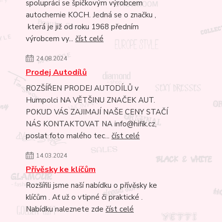
spolupráci se špičkovým výrobcem
autochemie KOCH. Jedná se o značku ,
která je již od roku 1968 předním
výrobcem vy...
číst celé
24.08.2024
Prodej Autodílů
ROZŠÍŘEN PRODEJ AUTODÍLŮ v
Humpolci NA VĚTŠINU ZNAČEK AUT.
POKUD VÁS ZAJIMAJÍ NAŠE CENY STAČÍ
NÁS KONTAKTOVAT NA info@hifik.cz,
poslat foto malého tec...
číst celé
14.03.2024
Přívěsky ke klíčům
Rozšířili jsme naší nabídku o přívěsky ke
klíčům . Ať už o vtipné či praktické .
Nabídku naleznete zde
číst celé