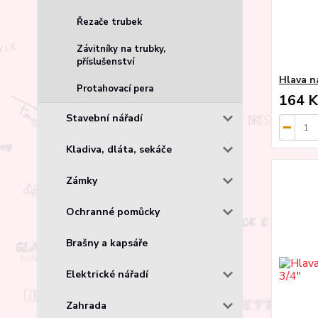
Řezače trubek
Závitníky na trubky,
příslušenství
Hlava ná
Protahovací pera
164 K
Stavební nářadí
Kladiva, dláta, sekáče
Zámky
Ochranné pomůcky
Brašny a kapsáře
Elektrické nářadí
Zahrada