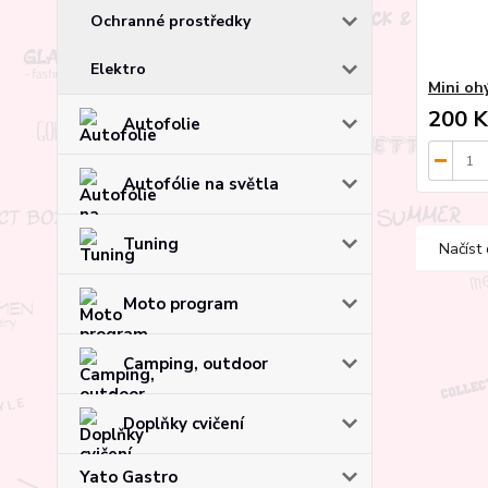
Ochranné prostředky
Elektro
Mini oh
200 K
Autofolie
Autofólie na světla
Tuning
Načíst 
Moto program
Camping, outdoor
Doplňky cvičení
Yato Gastro