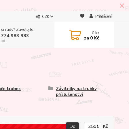
Přihlášení
CZK
 si rady? Zavolejte.
0
ks
 774 983 983
za
0 Kč
Hod
če trubek
Závitníky na trubky,
příslušenství
Do
Kč