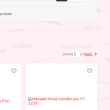
produkt
strana
z 4
další