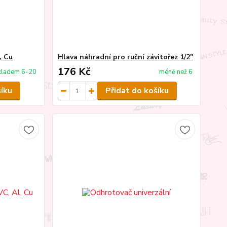
, Cu
Hlava náhradní pro ruční závitořez 1/2"
176 Kč
kladem 6-20
méně než 6
šíku
Přidat do košíku