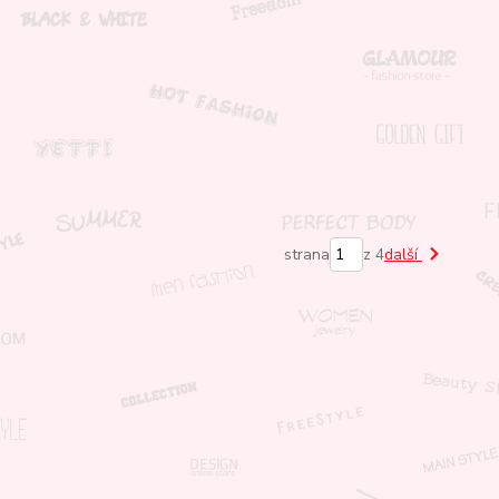
strana
z 4
další