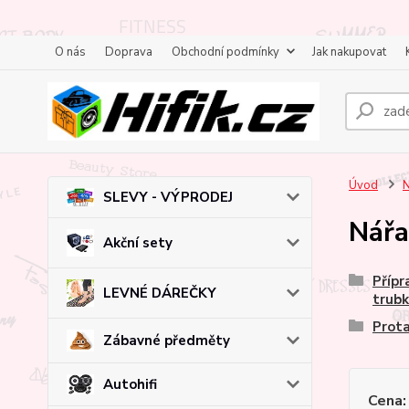
O nás
Doprava
Obchodní podmínky
Jak nakupovat
Úvod
N
SLEVY - VÝPRODEJ
Nářa
Akční sety
Přípr
LEVNÉ DÁREČKY
trub
Prota
Zábavné předměty
Autohifi
Cena: