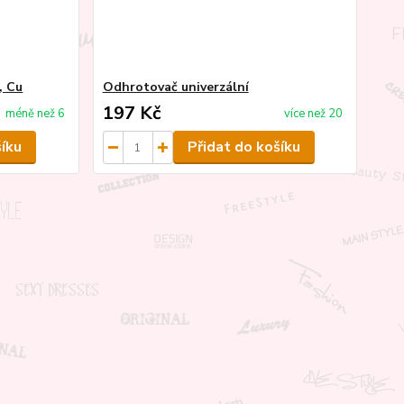
, Cu
Odhrotovač univerzální
197 Kč
méně než 6
více než 20
šíku
Přidat do košíku