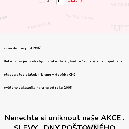
strana
z 4
další
cena dopravy od 70Kč
Během pár jednoduchých kroků zboží „hodíte“ do košíku a objednáte.
platba přez platební bránu = dobírka 0Kč
ověřeno zákazníky na trhu od roku 2005
Nenechte si uniknout naše AKCE .
SLEVY , DNY POŠTOVNÉHO