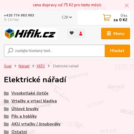
cena dopravy od 75 Kč pro tento měsíc
0
ks
+420 774 983 983
CZK
za
0 Kč
9-16 Hod
Menu
Hledat
Úvod
Nářadí
YATO
Elektrické nářadí
Elektrické nářadí
Vysokotlaké čističe
Vrtačky a vrtací kladiva
Úhlové brusky
Pily a hoblíky
AKU vrtačky / šroubováky
Ostatní