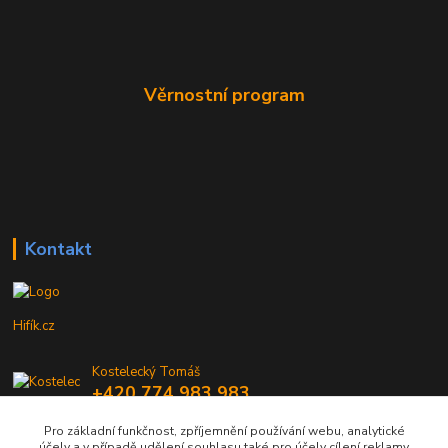
Věrnostní program
Kontakt
Hifík.cz
Kostelecký Tomáš
+420 774 983 983
9-16 Hod
Pro základní funkčnost, zpříjemnění používání webu, analytické
účely a v případě udělení souhlasu také pro účely cílení reklamy