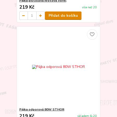
Pájka pistolová hrotová Vorel
219 Kč
více než 20
Přidat do košíku
Pájka odporová 80W STHOR
219 Kč
skladem 6-20