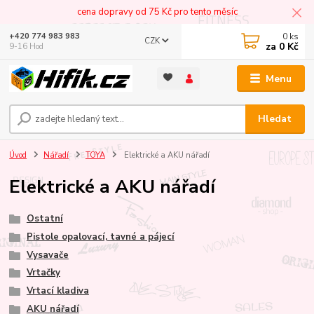
cena dopravy od 75 Kč pro tento měsíc
0
ks
+420 774 983 983
CZK
za
0 Kč
9-16 Hod
Menu
Hledat
Úvod
Nářadí
TOYA
Elektrické a AKU nářadí
Elektrické a AKU nářadí
Ostatní
Pistole opalovací, tavné a pájecí
Vysavače
Vrtačky
Vrtací kladiva
AKU nářadí