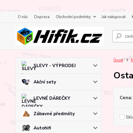
O nás
Doprava
Obchodní podmínky
Jak nakupovat
Úvod
N
SLEVY - VÝPRODEJ
Osta
Akční sety
Cena:
LEVNÉ DÁREČKY
Zábavné předměty
Skl
Autohifi