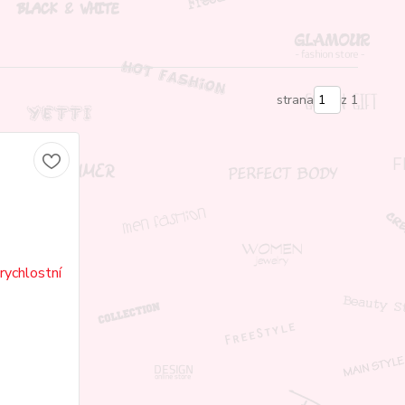
strana
z 1