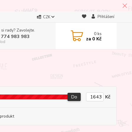
Přihlášení
CZK
 si rady? Zavolejte.
0
ks
 774 983 983
za
0 Kč
Hod
Do
Kč
produkt