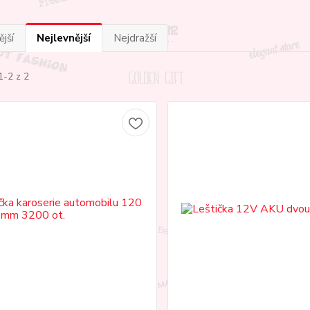
jší
Nejlevnější
Nejdražší
1-2 z 2