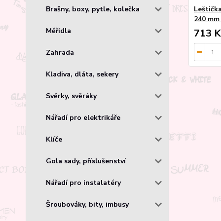
Leštičk
Brašny, boxy, pytle, kolečka
240 mm 
Měřidla
713 K
Zahrada
Kladiva, dláta, sekery
Svěrky, svěráky
Nářadí pro elektrikáře
Klíče
Gola sady, příslušenství
Nářadí pro instalatéry
Šroubováky, bity, imbusy