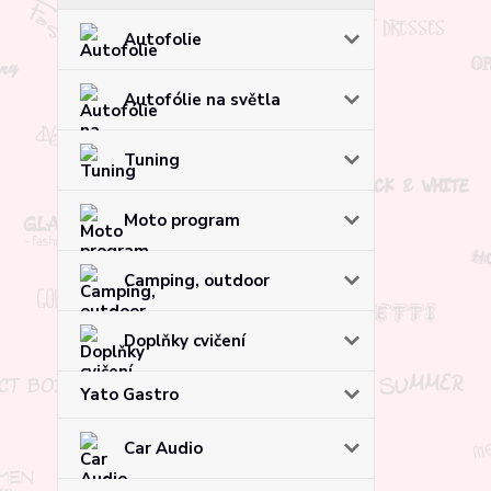
Autofolie
Autofólie na světla
Tuning
Moto program
Camping, outdoor
Doplňky cvičení
Yato Gastro
Car Audio