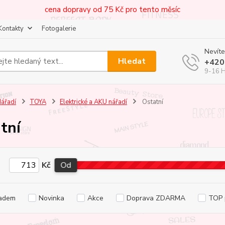
cena dopravy od 75 Kč pro tento měsíc
Kontakty
Fotogalerie
Nevíte
Hledat
+420
9-16 
ářadí
TOYA
Elektrické a AKU nářadí
Ostatní
tní
Kč
Od
adem
Novinka
Akce
Doprava ZDARMA
TOP 