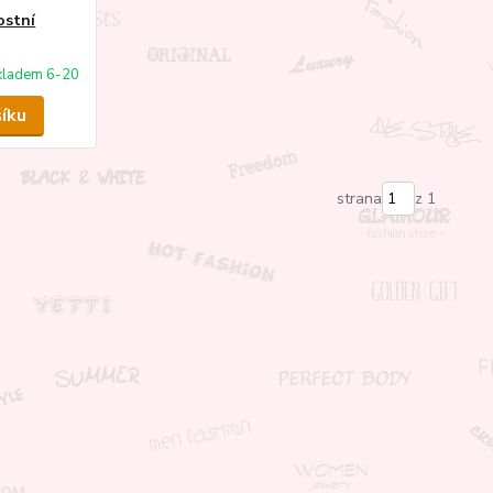
ostní
kladem 6-20
šíku
strana
z 1