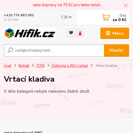
cena dopravy od 75 Kč pro tento měsíc
0
ks
+420 774 983 983
CZK
za
0 Kč
9-16 Hod
Menu
Hledat
Úvod
Nářadí
TOYA
Elektrické a AKU nářadí
Vrtací kladiva
Vrtací kladiva
V této kategorii nebylo nalezeno žádné zboží.
cena dopravy od 70Kč