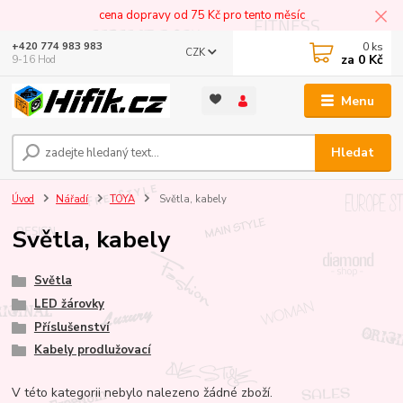
cena dopravy od 75 Kč pro tento měsíc
0
ks
+420 774 983 983
CZK
za
0 Kč
9-16 Hod
Menu
Hledat
Úvod
Nářadí
TOYA
Světla, kabely
Světla, kabely
Světla
LED žárovky
Příslušenství
Kabely prodlužovací
V této kategorii nebylo nalezeno žádné zboží.