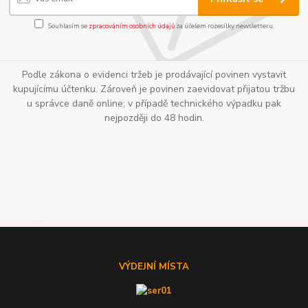
Souhlasím se
zpracováním osobních údajů
za účelem rozesílky newsletteru.
Podle zákona o evidenci tržeb je prodávající povinen vystavit
kupujícímu účtenku. Zároveň je povinen zaevidovat přijatou tržbu
u správce daně online; v případě technického výpadku pak
nejpozději do 48 hodin.
VÝDEJNÍ MÍSTA