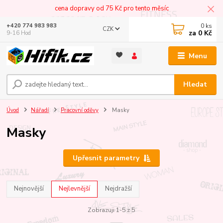
cena dopravy od 75 Kč pro tento měsíc
0
ks
+420 774 983 983
CZK
za
0 Kč
9-16 Hod
Menu
Hledat
Úvod
Nářadí
Pracovní oděvy
Masky
Masky
Upřesnit parametry
Nejnovější
Nejlevnější
Nejdražší
Zobrazuji 1-5 z 5