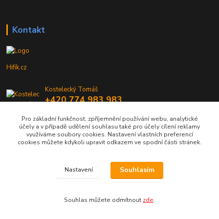
Kontakt
Hifík.cz
Kostelecký Tomáš
+420 774 983 983
9-16 Hod
Pro základní funkčnost, zpříjemnění používání webu, analytické
účely a v případě udělení souhlasu také pro účely cílení reklamy
info@hifik.cz
využíváme soubory cookies. Nastavení vlastních preferencí
cookies můžete kdykoli upravit odkazem ve spodní části stránek.
Souhlasím
Nastavení
Copyright © Hifík.cz
Souhlas můžete odmítnout
zde
.
Vytvořeno na
Eshop-rychle.cz