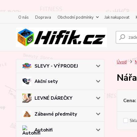
O nás
Doprava
Obchodní podmínky
Jak nakupovat
Úvod
N
SLEVY - VÝPRODEJ
Nářa
Akční sety
LEVNÉ DÁREČKY
Cena:
Zábavné předměty
Skl
Autohifi