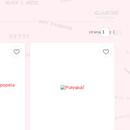
strana
z 1