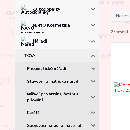
Autodoplňky
Nejnově
NANO Kosmetika
Zobrazuji 
Nářadí
TOYA
Pneumatické nářadí
Stavební a malířské nářadí
Nářadí pro vrtání, řezání a
pilování
Kleště
Spojovací nářadí a materiál