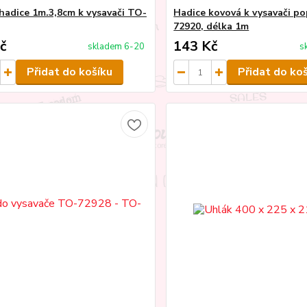
hadice 1m.3,8cm k vysavači TO-
Hadice kovová k vysavači p
72920, délka 1m
č
143 Kč
skladem 6-20
s
Přidat do košíku
Přidat do ko