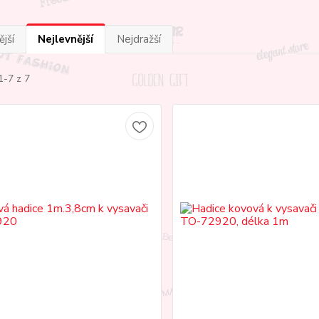
jší
Nejlevnější
Nejdražší
1-7 z 7