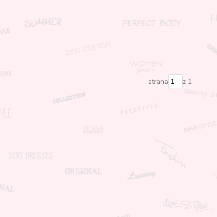
strana
z 1