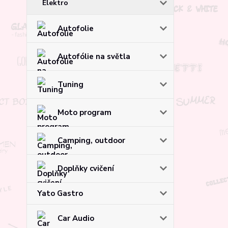
Elektro
Autofolie
Autofólie na světla
Tuning
Moto program
Camping, outdoor
Doplňky cvičení
Yato Gastro
Car Audio