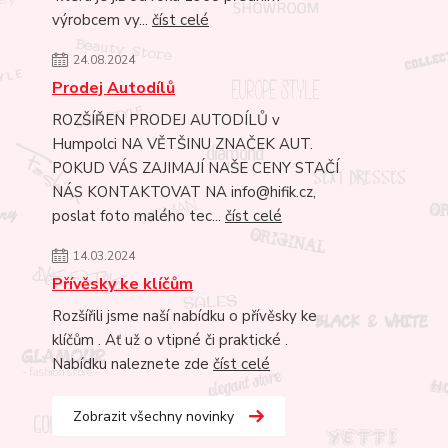
výrobcem vy...
číst celé
24.08.2024
Prodej Autodílů
ROZŠÍŘEN PRODEJ AUTODÍLŮ v
Humpolci NA VĚTŠINU ZNAČEK AUT.
POKUD VÁS ZAJIMAJÍ NAŠE CENY STAČÍ
NÁS KONTAKTOVAT NA info@hifik.cz,
poslat foto malého tec...
číst celé
14.03.2024
Přívěsky ke klíčům
Rozšířili jsme naší nabídku o přívěsky ke
klíčům . Ať už o vtipné či praktické .
Nabídku naleznete zde
číst celé
Zobrazit všechny novinky