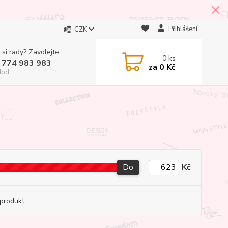
Přihlášení
CZK
 si rady? Zavolejte.
0
ks
 774 983 983
za
0 Kč
Hod
Do
Kč
produkt