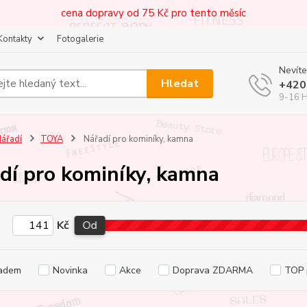
cena dopravy od 75 Kč pro tento měsíc
Kontakty
Fotogalerie
Nevíte
Hledat
+420
9-16 
ářadí
TOYA
Nářadí pro kominíky, kamna
dí pro kominíky, kamna
Kč
Od
adem
Novinka
Akce
Doprava ZDARMA
TOP 