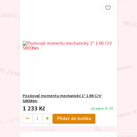
Posilovač momentu mechanický 1" 1:66 CrV
5800Nm
1 233 Kč
skladem 6-20
Přidat do košíku