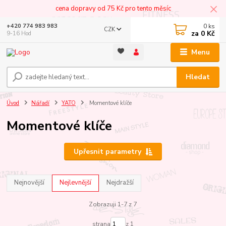
cena dopravy od 75 Kč pro tento měsíc
0
ks
+420 774 983 983
CZK
za
0 Kč
9-16 Hod
Menu
Hledat
Úvod
Nářadí
YATO
Momentové klíče
Momentové klíče
Upřesnit parametry
Nejnovější
Nejlevnější
Nejdražší
Zobrazuji 1-7 z 7
strana
z 1