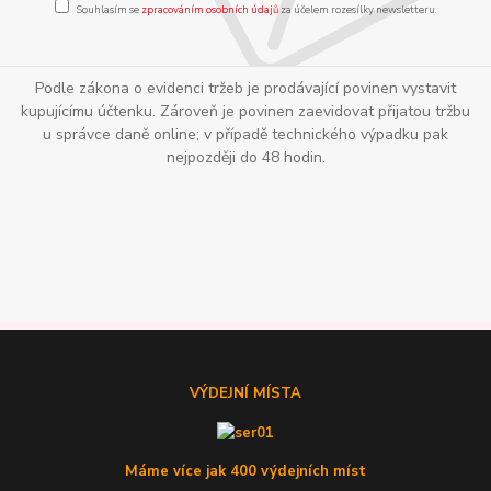
Souhlasím se
zpracováním osobních údajů
za účelem rozesílky newsletteru.
Podle zákona o evidenci tržeb je prodávající povinen vystavit
kupujícímu účtenku. Zároveň je povinen zaevidovat přijatou tržbu
u správce daně online; v případě technického výpadku pak
nejpozději do 48 hodin.
VÝDEJNÍ MÍSTA
Máme více jak 400 výdejních míst