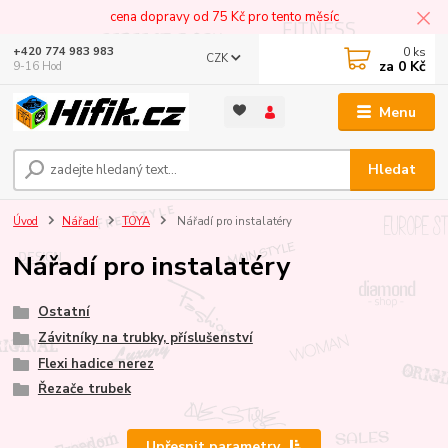
cena dopravy od 75 Kč pro tento měsíc
0
ks
+420 774 983 983
CZK
za
0 Kč
9-16 Hod
Menu
Hledat
Úvod
Nářadí
TOYA
Nářadí pro instalatéry
Nářadí pro instalatéry
Ostatní
Závitníky na trubky, příslušenství
Flexi hadice nerez
Řezače trubek
Upřesnit parametry