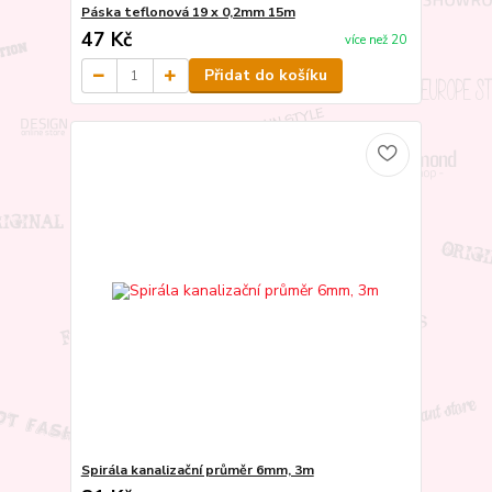
Páska teflonová 19 x 0,2mm 15m
47 Kč
více než 20
Přidat do košíku
Spirála kanalizační průměr 6mm, 3m