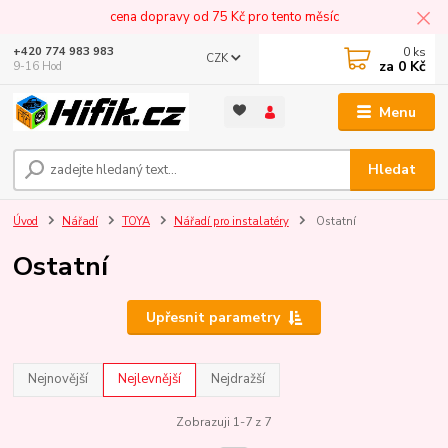
cena dopravy od 75 Kč pro tento měsíc
0
ks
+420 774 983 983
CZK
za
0 Kč
9-16 Hod
Menu
Hledat
Úvod
Nářadí
TOYA
Nářadí pro instalatéry
Ostatní
Ostatní
Upřesnit parametry
Nejnovější
Nejlevnější
Nejdražší
Zobrazuji 1-7 z 7