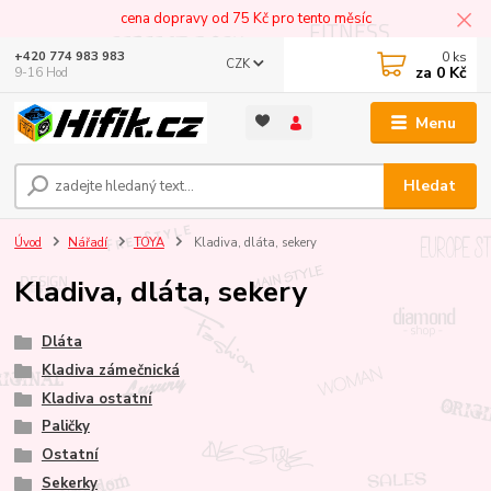
cena dopravy od 75 Kč pro tento měsíc
0
ks
+420 774 983 983
CZK
za
0 Kč
9-16 Hod
Menu
Hledat
Úvod
Nářadí
TOYA
Kladiva, dláta, sekery
Kladiva, dláta, sekery
Dláta
Kladiva zámečnická
Kladiva ostatní
Paličky
Ostatní
Sekerky