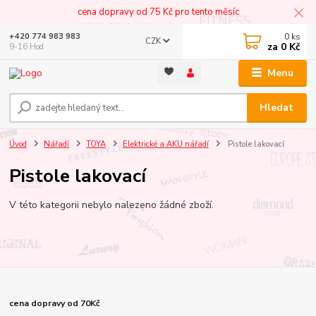
cena dopravy od 75 Kč pro tento měsíc
0
ks
+420 774 983 983
CZK
za
0 Kč
9-16 Hod
Menu
Hledat
Úvod
Nářadí
TOYA
Elektrické a AKU nářadí
Pistole lakovací
Pistole lakovací
V této kategorii nebylo nalezeno žádné zboží.
cena dopravy od 70Kč