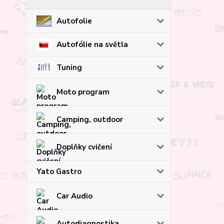
Autofolie
Autofólie na světla
Tuning
Moto program
Camping, outdoor
Doplňky cvičení
Yato Gastro
Car Audio
Autodiagnostika