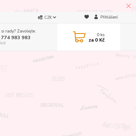
Přihlášení
CZK
 si rady? Zavolejte.
0
ks
 774 983 983
za
0 Kč
Hod