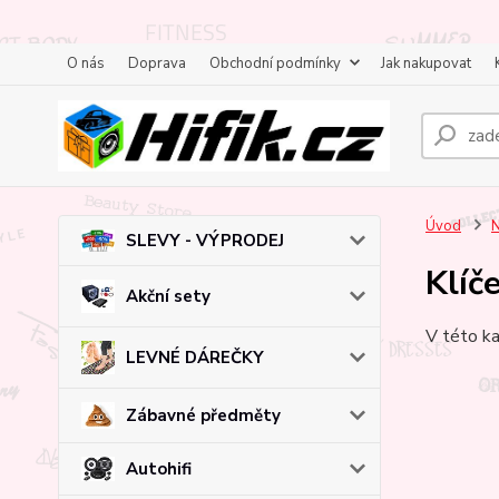
O nás
Doprava
Obchodní podmínky
Jak nakupovat
Úvod
N
SLEVY - VÝPRODEJ
Klíč
Akční sety
V této ka
LEVNÉ DÁREČKY
Zábavné předměty
Autohifi