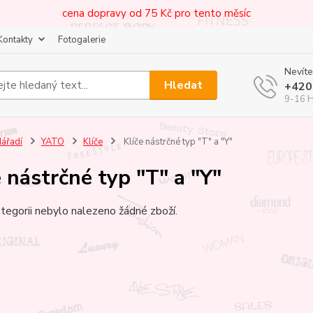
cena dopravy od 75 Kč pro tento měsíc
Kontakty
Fotogalerie
Nevíte
Hledat
+420
9-16 
ářadí
YATO
Klíče
Klíče nástrčné typ "T" a "Y"
e nástrčné typ "T" a "Y"
tegorii nebylo nalezeno žádné zboží.