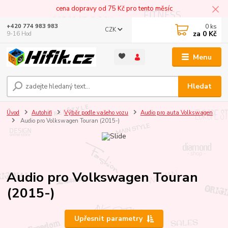
cena dopravy od 75 Kč pro tento měsíc
0
ks
+420 774 983 983
CZK
za
0 Kč
9-16 Hod
Menu
Hledat
Úvod
Autohifi
Výběr podle vašeho vozu
Audio pro auta Volkswagen
Audio pro Volkswagen Touran (2015-)
Audio pro Volkswagen Touran
(2015-)
Upřesnit parametry