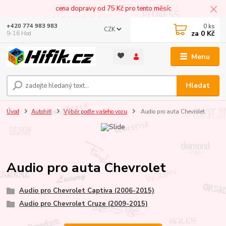
cena dopravy od 75 Kč pro tento měsíc
0
ks
+420 774 983 983
CZK
za
0 Kč
9-16 Hod
Menu
Hledat
Úvod
Autohifi
Výběr podle vašeho vozu
Audio pro auta Chevrolet
Audio pro auta Chevrolet
Audio pro Chevrolet Captiva (2006-2015)
Audio pro Chevrolet Cruze (2009-2015)