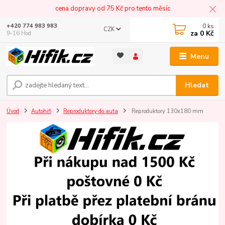
cena dopravy od 75 Kč pro tento měsíc
0
ks
+420 774 983 983
CZK
za
0 Kč
9-16 Hod
Menu
Hledat
Úvod
Autohifi
Reproduktory do auta
Reproduktory 130x180 mm