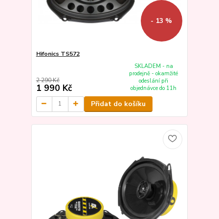
- 13 %
Hifonics TS572
SKLADEM - na
prodejně - okamžité
2 290 Kč
odeslání při
1 990 Kč
objednávce do 11h
Přidat do košíku