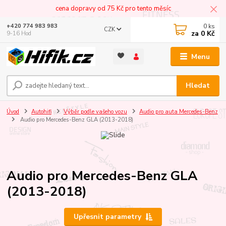
cena dopravy od 75 Kč pro tento měsíc
0
ks
+420 774 983 983
CZK
za
0 Kč
9-16 Hod
Menu
Hledat
Úvod
Autohifi
Výběr podle vašeho vozu
Audio pro auta Mercedes-Benz
Audio pro Mercedes-Benz GLA (2013-2018)
Audio pro Mercedes-Benz GLA
(2013-2018)
Upřesnit parametry