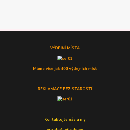
VÝDEJNÍ MÍSTA
Máme více jak 400 výdejních míst
REKLAMACE BEZ STAROSTÍ
Kontaktujte nás a my
pro zboží přijedeme