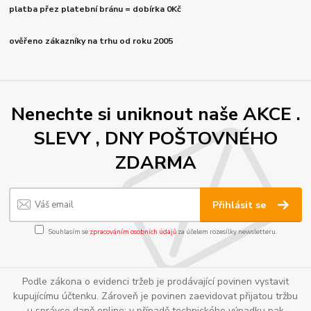
platba přez platební bránu = dobírka 0Kč
ověřeno zákazníky na trhu od roku 2005
Nenechte si uniknout naše AKCE .
SLEVY , DNY POŠTOVNÉHO
ZDARMA
Přihlásit se
Souhlasím se
zpracováním osobních údajů
za účelem rozesílky newsletteru.
Podle zákona o evidenci tržeb je prodávající povinen vystavit
kupujícímu účtenku. Zároveň je povinen zaevidovat přijatou tržbu
u správce daně online; v případě technického výpadku pak