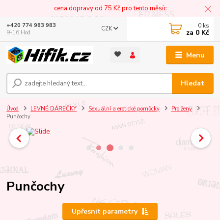
cena dopravy od 75 Kč pro tento měsíc
0
ks
+420 774 983 983
CZK
za
0 Kč
9-16 Hod
Menu
Hledat
Úvod
LEVNÉ DÁREČKY
Sexuální a erotické pomůcky
Pro ženy
Punčochy
Punčochy
Upřesnit parametry