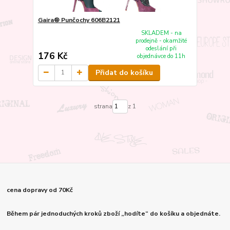
Gaira® Punčochy 606B2121
SKLADEM - na
prodejně - okamžité
odeslání při
176 Kč
objednávce do 11h
Přidat do košíku
strana
z 1
cena dopravy od 70Kč
Během pár jednoduchých kroků zboží „hodíte“ do košíku a objednáte.