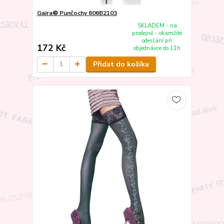
Gaira® Punčochy 606B2103
SKLADEM - na
prodejně - okamžité
odeslání při
172 Kč
objednávce do 11h
Přidat do košíku