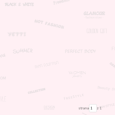
strana
z 1