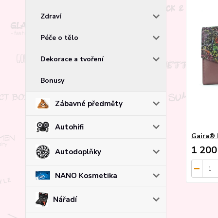
Zdraví
Péče o tělo
Dekorace a tvoření
Bonusy
Zábavné předměty
Autohifi
Gaira® 
1 200
Autodoplňky
NANO Kosmetika
Nářadí