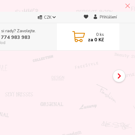
Přihlášení
CZK
 si rady? Zavolejte.
0
ks
 774 983 983
za
0 Kč
Hod