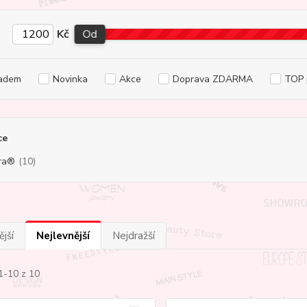
Kč
Od
adem
Novinka
Akce
Doprava ZDARMA
TOP 
ce
ra®
(10)
jší
Nejlevnější
Nejdražší
1-10 z 10