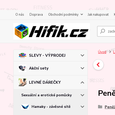
O nás
Doprava
Obchodní podmínky
Jak nakupovat
Úvod
SLEVY - VÝPRODEJ
Akční sety
LEVNÉ DÁREČKY
Peně
Sexuální a erotické pomůcky
Hamaky - závěsné sítě
Peně