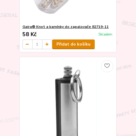
Gaira® Knot a kamínky do zapalovače 82719-11
58 Kč
Skladem
Přidat do košíku