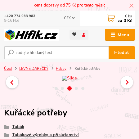
cena dopravy od 75 Kč pro tento měsíc
0
ks
+420 774 983 983
CZK
za
0 Kč
9-16 Hod
Menu
Hledat
Úvod
LEVNÉ DÁREČKY
Hobby
Kuřácké potřeby
Kuřácké potřeby
Tabák
Tabákové výrobky a příslušenství