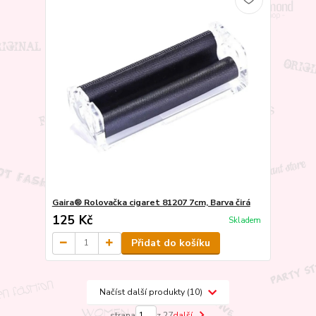
Gaira® Rolovačka cigaret 81207 7cm, Barva čirá
125 Kč
Skladem
Přidat do košíku
Načíst další produkty (10)
strana
z 27
další