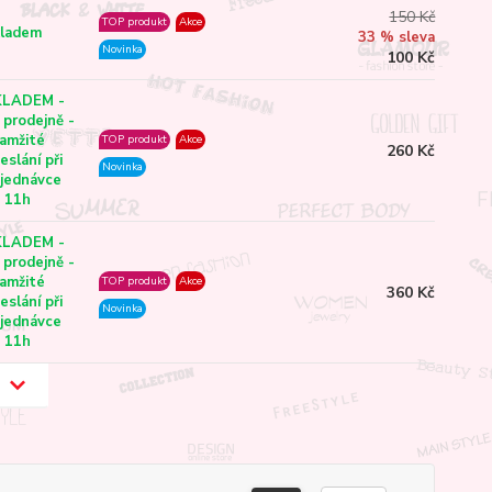
150 Kč
TOP produkt
Akce
ladem
33 % sleva
Novinka
100 Kč
KLADEM -
 prodejně -
amžité
TOP produkt
Akce
260 Kč
eslání při
Novinka
jednávce
 11h
KLADEM -
 prodejně -
amžité
TOP produkt
Akce
360 Kč
eslání při
Novinka
jednávce
 11h