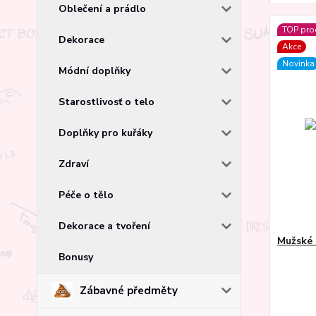
Oblečení a prádlo
TOP pro
Dekorace
Akce
Novinka
Módní doplňky
Starostlivosť o telo
Doplňky pro kuřáky
Zdraví
Péče o tělo
Dekorace a tvoření
Mužské 
Bonusy
Zábavné předměty