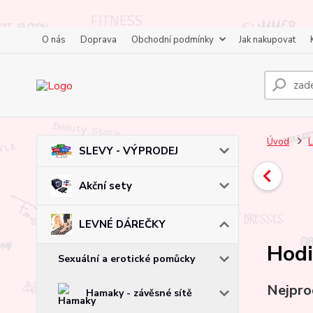
O nás
Doprava
Obchodní podmínky
Jak nakupovat
Úvod
SLEVY - VÝPRODEJ
Akční sety
LEVNÉ DÁREČKY
Hodi
Sexuální a erotické pomůcky
Nejpro
Hamaky - závěsné sítě