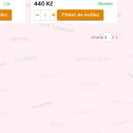
440 Kč
11h
Skladem
šíku
Přidat do košíku
strana
z 1