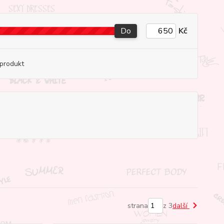
Do
Kč
produkt
strana
z 3
další