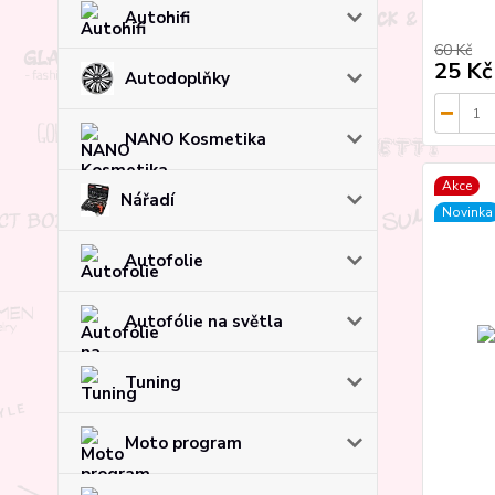
Autohifi
60 Kč
25 Kč
Autodoplňky
NANO Kosmetika
Akce
Nářadí
Novinka
Autofolie
Autofólie na světla
Tuning
Moto program