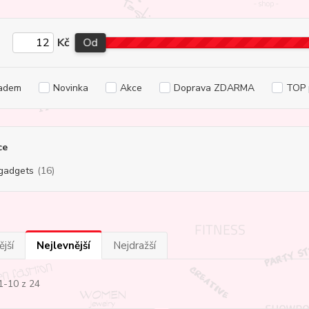
Kč
Od
adem
Novinka
Akce
Doprava ZDARMA
TOP 
ce
gadgets
(16)
jší
Nejlevnější
Nejdražší
1-10 z 24