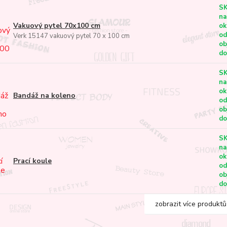
S
na
Vakuový pytel 70x100 cm
ok
od
Verk 15147 vakuový pytel 70 x 100 cm
ob
do
S
na
ok
Bandáž na koleno
od
ob
do
S
na
ok
Prací koule
od
ob
do
zobrazit více produktů