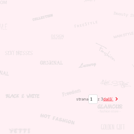
strana
z 3
další