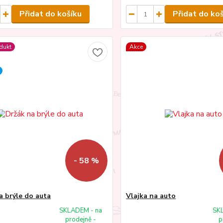
Přidat do košíku
Přidat do ko
dukt
Akce
- 58 %
a brýle do auta
Vlajka na auto
SKLADEM - na
SK
prodejně -
p