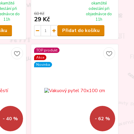
okamžité
okamžité
eslání při
odeslání při
60 Kč
ednávce do
objednávce do
29 Kč
11h
11h
šíku
Přidat do košíku
TOP produkt
Akce
Novinka
- 40 %
- 62 %