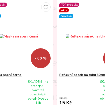
dukt
TOP produkt
Akce
Novinka
- 60 %
a spaní černá
Reflexní pásek na ruku 30c
SKLADEM - na
SK
prodejně -
p
okamžité
odeslání při
od
30 Kč
objednávce do
obj
15 Kč
11h