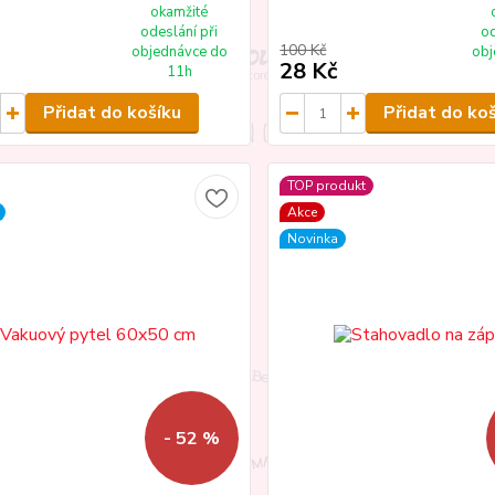
okamžité
odeslání při
od
100 Kč
objednávce do
obj
28 Kč
11h
Přidat do košíku
Přidat do ko
TOP produkt
Akce
Novinka
- 52 %