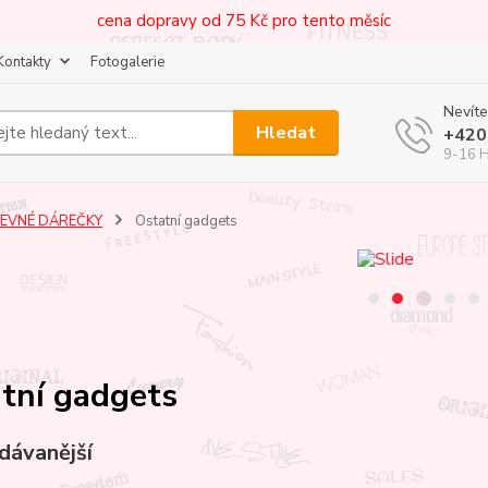
cena dopravy od 75 Kč pro tento měsíc
Kontakty
Fotogalerie
Nevíte
Hledat
+420
9-16 
LEVNÉ DÁREČKY
Ostatní gadgets
tní gadgets
dávanější