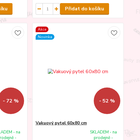
šíku
Přidat do košíku
Akce
Novinka
- 72 %
- 52 %
Vakuový pytel 60x80 cm
LADEM - na
SKLADEM - na
rodejně -
prodejně -