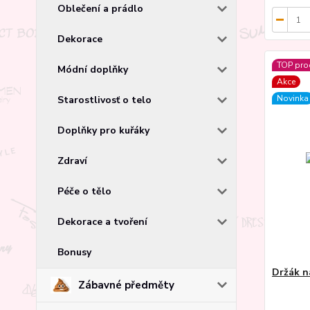
Oblečení a prádlo
Dekorace
TOP pro
Módní doplňky
Akce
Novinka
Starostlivosť o telo
Doplňky pro kuřáky
Zdraví
Péče o tělo
Dekorace a tvoření
Bonusy
Držák n
Zábavné předměty