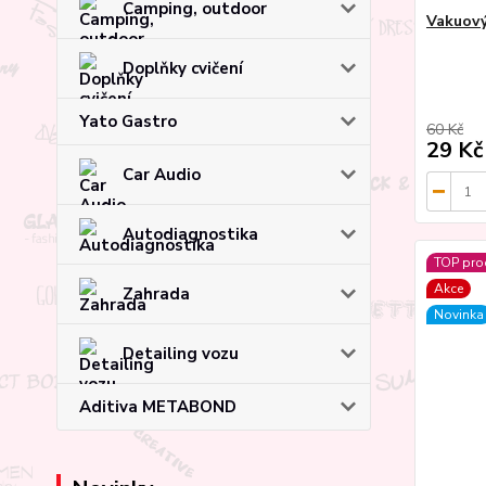
Camping, outdoor
Vakuový
Doplňky cvičení
Yato Gastro
60 Kč
29 Kč
Car Audio
Autodiagnostika
TOP pro
Akce
Zahrada
Novinka
Detailing vozu
Aditiva METABOND