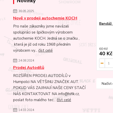
Novinky
30.05.2025
Nově v prodeji autochemie KOCH
Bandáž 
Pro naše zákazníky jsme navázali
spolupráci se špičkovým výrobcem
autochemie KOCH. Jedná se o značku ,
která je již od roku 1968 předním
60 Kč
výrobcem vy...
číst celé
40 Kč
24.08.2024
Prodej Autodílů
ROZŠÍŘEN PRODEJ AUTODÍLŮ v
Humpolci NA VĚTŠINU ZNAČEK AUT.
Načíst 
POKUD VÁS ZAJIMAJÍ NAŠE CENY STAČÍ
NÁS KONTAKTOVAT NA info@hifik.cz,
poslat foto malého tec...
číst celé
14.03.2024