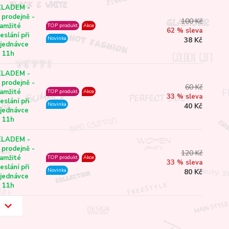
KLADEM -
 prodejně -
100 Kč
amžité
TOP produkt
Akce
62 % sleva
eslání při
Novinka
38 Kč
jednávce
 11h
KLADEM -
 prodejně -
60 Kč
amžité
TOP produkt
Akce
33 % sleva
eslání při
Novinka
40 Kč
jednávce
 11h
KLADEM -
 prodejně -
120 Kč
amžité
TOP produkt
Akce
33 % sleva
eslání při
Novinka
80 Kč
jednávce
 11h