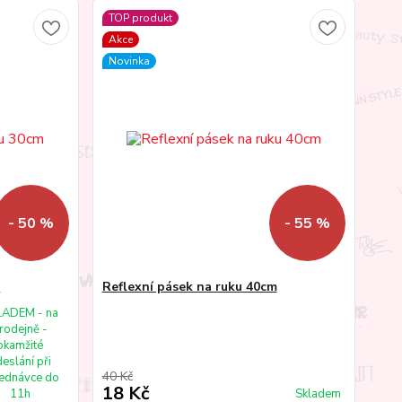
TOP produkt
Akce
Novinka
- 50 %
- 55 %
m
Reflexní pásek na ruku 40cm
LADEM - na
rodejně -
okamžité
eslání při
40 Kč
ednávce do
18 Kč
11h
Skladem