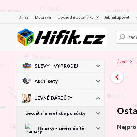
O nás
Doprava
Obchodní podmínky
Jak nakupovat
Úvod
SLEVY - VÝPRODEJ
Akční sety
LEVNÉ DÁREČKY
Osta
Sexuální a erotické pomůcky
Nejpro
Hamaky - závěsné sítě