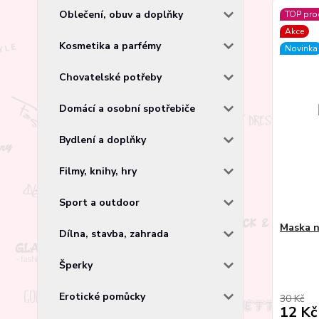
Oblečení, obuv a doplňky
TOP pro
Akce
Kosmetika a parfémy
Novinka
Chovatelské potřeby
Domácí a osobní spotřebiče
Bydlení a doplňky
Filmy, knihy, hry
Sport a outdoor
Maska n
Dílna, stavba, zahrada
Šperky
Erotické pomůcky
30 Kč
12 Kč