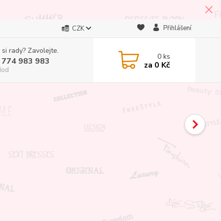
Přihlášení
CZK
 si rady? Zavolejte.
0
ks
 774 983 983
za
0 Kč
Hod