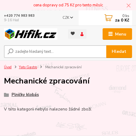
cena dopravy od 75 Kč pro tento měsíc
0
ks
+420 774 983 983
CZK
za
0 Kč
9-16 Hod
Menu
Hledat
Úvod
Yato Gastro
Mechanické zpracování
Mechanické zpracování
Plničky klobás
V této kategorii nebylo nalezeno žádné zboží.