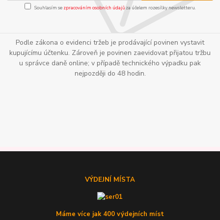
Souhlasím se
zpracováním osobních údajů
za účelem rozesílky newsletteru.
Podle zákona o evidenci tržeb je prodávající povinen vystavit
kupujícímu účtenku. Zároveň je povinen zaevidovat přijatou tržbu
u správce daně online; v případě technického výpadku pak
nejpozději do 48 hodin.
VÝDEJNÍ MÍSTA
Máme více jak 400 výdejních míst