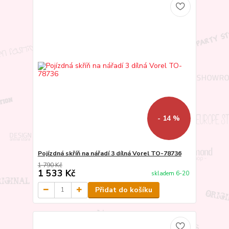
- 14 %
Pojízdná skříň na nářadí 3 dílná Vorel TO-78736
1 790 Kč
1 533 Kč
skladem 6-20
Přidat do košíku