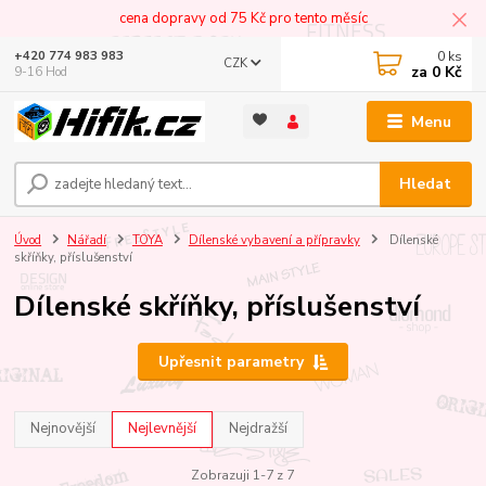
cena dopravy od 75 Kč pro tento měsíc
0
ks
+420 774 983 983
CZK
za
0 Kč
9-16 Hod
Menu
Hledat
Úvod
Nářadí
TOYA
Dílenské vybavení a přípravky
Dílenské
skříňky, příslušenství
Dílenské skříňky, příslušenství
Upřesnit parametry
Nejnovější
Nejlevnější
Nejdražší
Zobrazuji 1-7 z 7