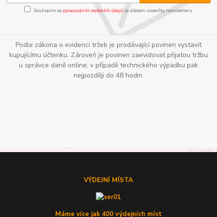
Souhlasím se
zpracováním osobních údajů
za účelem rozesílky newsletteru.
Podle zákona o evidenci tržeb je prodávající povinen vystavit
kupujícímu účtenku. Zároveň je povinen zaevidovat přijatou tržbu
u správce daně online; v případě technického výpadku pak
nejpozději do 48 hodin.
VÝDEJNÍ MÍSTA
Máme více jak 400 výdejních míst