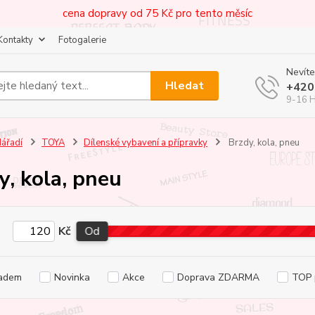
cena dopravy od 75 Kč pro tento měsíc
Kontakty
Fotogalerie
Nevíte
Hledat
+420
9-16 
ářadí
TOYA
Dílenské vybavení a přípravky
Brzdy, kola, pneu
y, kola, pneu
Kč
Od
adem
Novinka
Akce
Doprava ZDARMA
TOP 