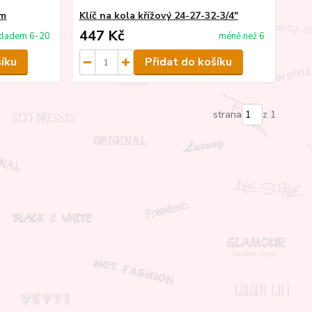
em
Klíč na kola křížový 24-27-32-3/4"
447 Kč
kladem 6-20
méně než 6
šíku
Přidat do košíku
strana
z 1