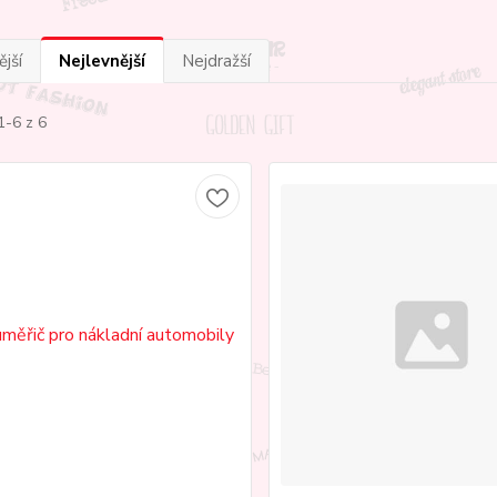
jší
Nejlevnější
Nejdražší
1-6 z 6