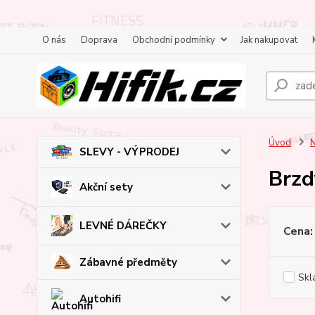
O nás
Doprava
Obchodní podmínky
Jak nakupovat
Úvod
N
SLEVY - VÝPRODEJ
Brzd
Akční sety
LEVNÉ DÁREČKY
Cena:
Zábavné předměty
Skl
Autohifi