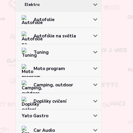
Elektro
Autofolie
Autofólie na světla
Tuning
Moto program
Camping, outdoor
Doplňky cvičení
Yato Gastro
Car Audio