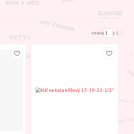
strana
z 1