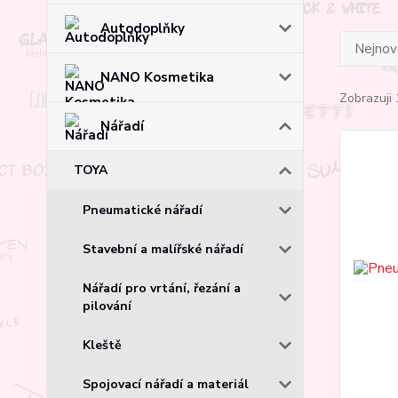
Autodoplňky
Nejnově
NANO Kosmetika
Zobrazuji 
Nářadí
TOYA
Pneumatické nářadí
Stavební a malířské nářadí
Nářadí pro vrtání, řezání a
pilování
Kleště
Spojovací nářadí a materiál