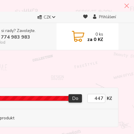
Přihlášení
CZK
 si rady? Zavolejte.
0
ks
 774 983 983
za
0 Kč
Hod
Do
Kč
produkt