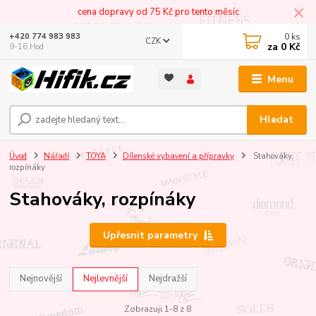
cena dopravy od 75 Kč pro tento měsíc
0
ks
+420 774 983 983
CZK
za
0 Kč
9-16 Hod
Menu
Hledat
Úvod
Nářadí
TOYA
Dílenské vybavení a přípravky
Stahováky,
rozpínáky
Stahováky, rozpínáky
Upřesnit parametry
Nejnovější
Nejlevnější
Nejdražší
Zobrazuji 1-8 z 8