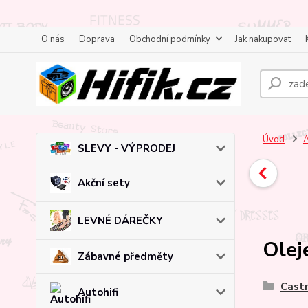
O nás
Doprava
Obchodní podmínky
Jak nakupovat
Úvod
A
SLEVY - VÝPRODEJ
Akční sety
LEVNÉ DÁREČKY
Olej
Zábavné předměty
Castr
Autohifi