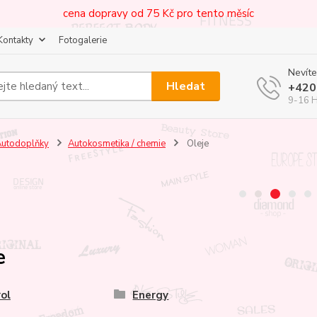
cena dopravy od 75 Kč pro tento měsíc
Kontakty
Fotogalerie
Nevíte
Hledat
+420
9-16 
utodoplňky
Autokosmetika / chemie
Oleje
e
ol
Energy