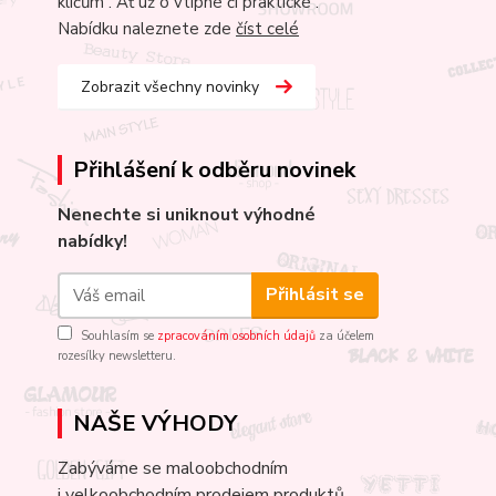
klíčům . Ať už o vtipné či praktické .
Nabídku naleznete zde
číst celé
Zobrazit všechny novinky
Přihlášení k odběru novinek
Nenechte si uniknout výhodné
nabídky!
Přihlásit se
Souhlasím se
zpracováním osobních údajů
za účelem
rozesílky newsletteru.
NAŠE VÝHODY
Zabýváme se maloobchodním
i velkoobchodním prodejem produktů