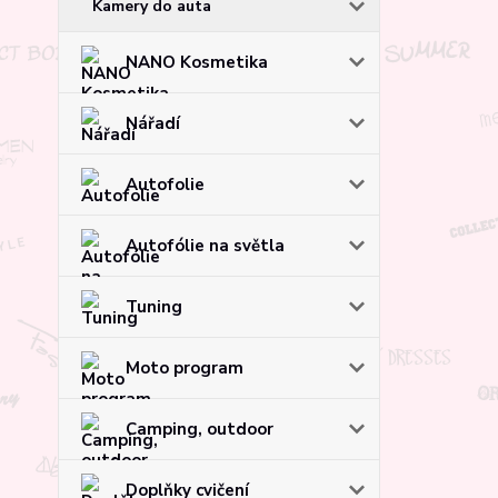
Kamery do auta
NANO Kosmetika
Nářadí
Autofolie
Autofólie na světla
Tuning
Moto program
Camping, outdoor
Doplňky cvičení