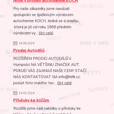
Nově v prodeji autochemie KOCH
Pro naše zákazníky jsme navázali
spolupráci se špičkovým výrobcem
autochemie KOCH. Jedná se o značku ,
která je již od roku 1968 předním
výrobcem vy...
číst celé
24.08.2024
Prodej Autodílů
ROZŠÍŘEN PRODEJ AUTODÍLŮ v
Humpolci NA VĚTŠINU ZNAČEK AUT.
POKUD VÁS ZAJIMAJÍ NAŠE CENY STAČÍ
NÁS KONTAKTOVAT NA info@hifik.cz,
poslat foto malého tec...
číst celé
14.03.2024
Přívěsky ke klíčům
Rozšířili jsme naší nabídku o přívěsky ke