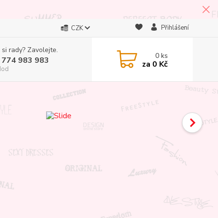
Přihlášení
CZK
 si rady? Zavolejte.
0
ks
 774 983 983
za
0 Kč
Hod