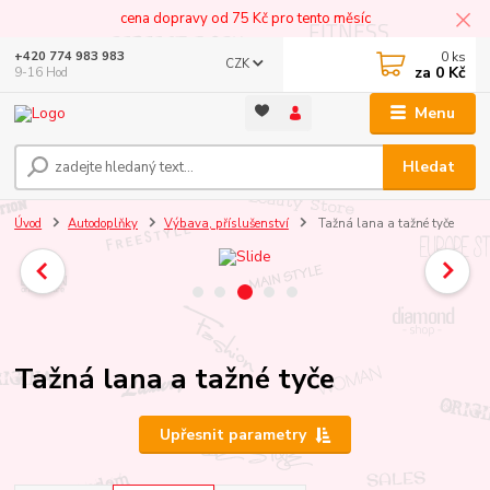
cena dopravy od 75 Kč pro tento měsíc
0
ks
+420 774 983 983
CZK
za
0 Kč
9-16 Hod
Menu
Hledat
Úvod
Autodoplňky
Výbava, příslušenství
Tažná lana a tažné tyče
Tažná lana a tažné tyče
Upřesnit parametry