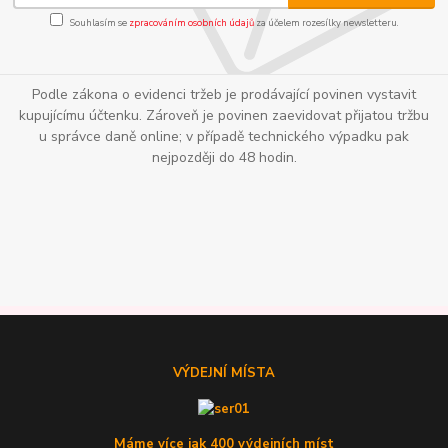
Souhlasím se
zpracováním osobních údajů
za účelem rozesílky newsletteru.
Podle zákona o evidenci tržeb je prodávající povinen vystavit
kupujícímu účtenku. Zároveň je povinen zaevidovat přijatou tržbu
u správce daně online; v případě technického výpadku pak
nejpozději do 48 hodin.
VÝDEJNÍ MÍSTA
Máme více jak 400 výdejních míst