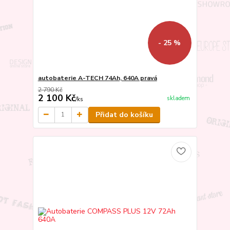
- 25 %
autobaterie A-TECH 74Ah, 640A pravá
2 790 Kč
2 100 Kč
skladem
/
ks
Přidat do košíku