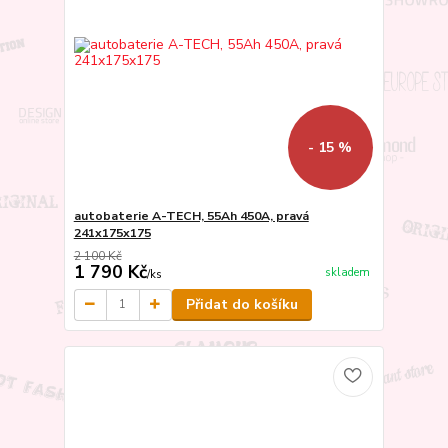
- 15 %
autobaterie A-TECH, 55Ah 450A, pravá
241x175x175
2 100 Kč
1 790 Kč
skladem
/
ks
Přidat do košíku