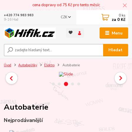
cena dopravy od 75 Kč pro tento měsíc
0
ks
+420 774 983 983
CZK
za
0 Kč
9-16 Hod
Menu
Hledat
Úvod
Autodoplňky
Elektro
Autobaterie
Autobaterie
Nejprodávanější