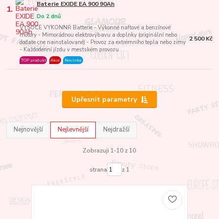
Baterie EXIDE EA 900 90Ah
1.
Do 2 dnů
VYSOCE VYKONNŔ Batterie - Výkonné naftové a benzínové
motory - Mimorádnou elektrovýbavu a doplnky (originální nebo
2 500 Kč
dodate cne nainstalované) - Provoz za extrémního tepla nebo zimy
- Každodenní jízdu v mestském provozu
TOP produkt
Akce
Novinka
Upřesnit parametry
Nejnovější
Nejlevnější
Nejdražší
Zobrazuji 1-10 z 10
strana
z 1