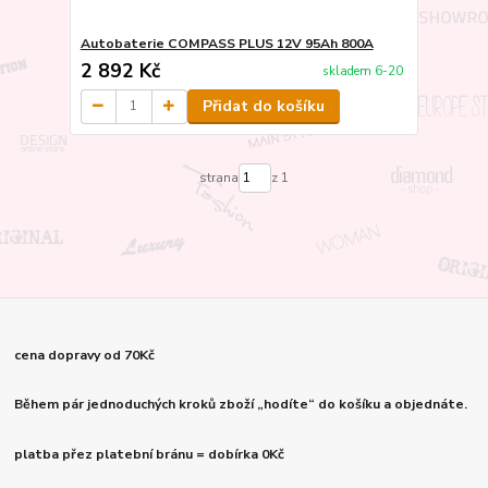
Autobaterie COMPASS PLUS 12V 95Ah 800A
2 892 Kč
skladem 6-20
Přidat do košíku
strana
z 1
cena dopravy od 70Kč
Během pár jednoduchých kroků zboží „hodíte“ do košíku a objednáte.
platba přez platební bránu = dobírka 0Kč