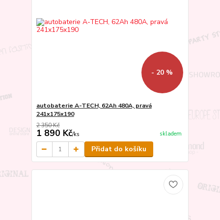
- 20 %
autobaterie A-TECH, 62Ah 480A, pravá
241x175x190
2 350 Kč
1 890 Kč
skladem
/
ks
Přidat do košíku