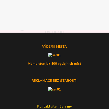
VÝDEJNÍ MÍSTA
Máme více jak 400 výdejních míst
REKLAMACE BEZ STAROSTÍ
Kontaktujte nás a my