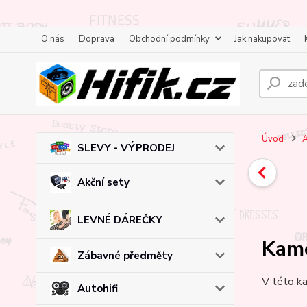
O nás
Doprava
Obchodní podmínky
Jak nakupovat
Úvod
A
SLEVY - VÝPRODEJ
Akční sety
LEVNÉ DÁREČKY
Kam
Zábavné předměty
V této ka
Autohifi