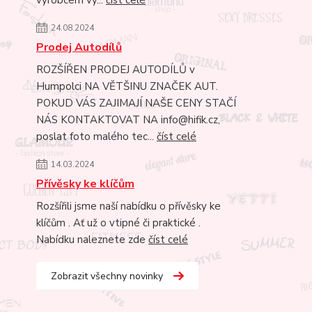
24.08.2024
Prodej Autodílů
ROZŠÍŘEN PRODEJ AUTODÍLŮ v
Humpolci NA VĚTŠINU ZNAČEK AUT.
POKUD VÁS ZAJIMAJÍ NAŠE CENY STAČÍ
NÁS KONTAKTOVAT NA info@hifik.cz,
poslat foto malého tec...
číst celé
14.03.2024
Přívěsky ke klíčům
Rozšířili jsme naší nabídku o přívěsky ke
klíčům . Ať už o vtipné či praktické .
Nabídku naleznete zde
číst celé
Zobrazit všechny novinky