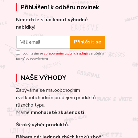
Přihlášení k odběru novinek
Nenechte si uniknout výhodné
nabídky!
Přihlásit se
Souhlasím se
zpracováním osobních údajů
za účelem
rozesílky newsletteru.
NAŠE VÝHODY
Zabýváme se maloobchodním
i velkoobchodním prodejem produktů
různého typu.
Máme
mnohaleté
zkušenosti .
Široký výběr produktů.
Během pár jednoduchých kroků zboží