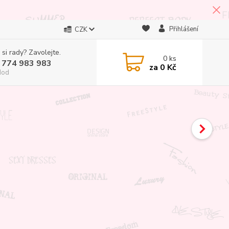
Přihlášení
CZK
 si rady? Zavolejte.
0
ks
 774 983 983
za
0 Kč
Hod