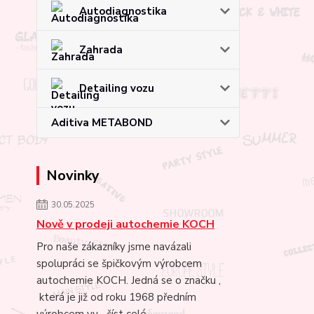
Autodiagnostika
Zahrada
Detailing vozu
Aditiva METABOND
Novinky
30.05.2025
Nově v prodeji autochemie KOCH
Pro naše zákazníky jsme navázali
spolupráci se špičkovým výrobcem
autochemie KOCH. Jedná se o značku ,
která je již od roku 1968 předním
výrobcem vy...
číst celé