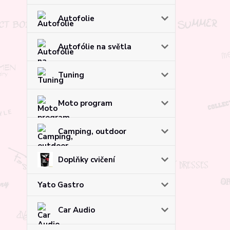
Autofolie
Autofólie na světla
Tuning
Moto program
Camping, outdoor
Doplňky cvičení
Yato Gastro
Car Audio