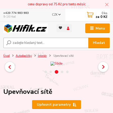
cena dopravy od 75 Kč pro tento měsíc
0
ks
+420 774 983 983
CZK
za
0 Kč
9-16 Hod
Menu
Hledat
Úvod
Autodoplňky
Interiér
Upevňovací sítě
Upevňovací sítě
Upřesnit parametry