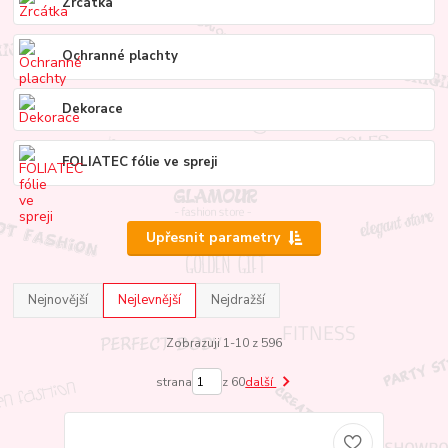
Zrcátka
Ochranné plachty
Dekorace
FOLIATEC fólie ve spreji
Upřesnit parametry
Nejnovější
Nejlevnější
Nejdražší
Zobrazuji 1-10 z 596
strana
z 60
další