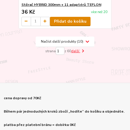
Stěrač HYBRID 300mm + 11 adaptérů TEFLON
36 Kč
více než 20
Přidat do košíku
Načíst další produkty (10)
strana
z 60
další
cena dopravy od 70Kč
Během pár jednoduchých kroků zboží „hodíte“ do košíku a objednáte.
platba přez platební bránu = dobírka 0Kč