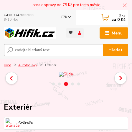
cena dopravy od 75 Kč pro tento měsíc
0
ks
+420 774 983 983
CZK
za
0 Kč
9-16 Hod
Menu
Hledat
Úvod
Autodoplňky
Exteriér
Exteriér
Stěrače