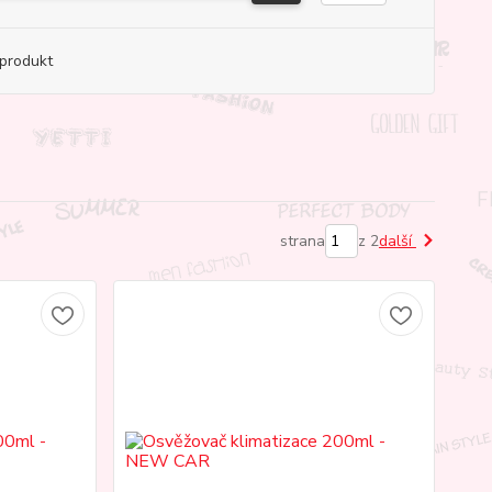
produkt
strana
z 2
další