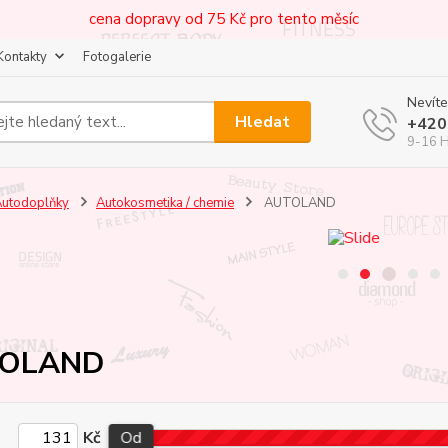
cena dopravy od 75 Kč pro tento měsíc
Kontakty
Fotogalerie
Nevíte
Hledat
+420
9-16 
utodoplňky
Autokosmetika / chemie
AUTOLAND
OLAND
Kč
Od