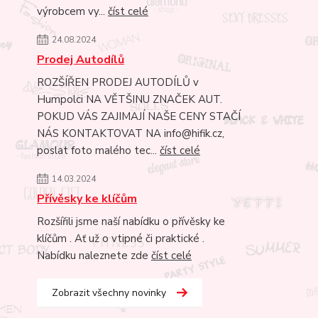
výrobcem vy...
číst celé
24.08.2024
Prodej Autodílů
ROZŠÍŘEN PRODEJ AUTODÍLŮ v
Humpolci NA VĚTŠINU ZNAČEK AUT.
POKUD VÁS ZAJIMAJÍ NAŠE CENY STAČÍ
NÁS KONTAKTOVAT NA info@hifik.cz,
poslat foto malého tec...
číst celé
14.03.2024
Přívěsky ke klíčům
Rozšířili jsme naší nabídku o přívěsky ke
klíčům . Ať už o vtipné či praktické .
Nabídku naleznete zde
číst celé
Zobrazit všechny novinky