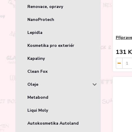
Renovace, opravy
NanoProtech
Lepidla
Příprav
Kosmetika pro exteriér
131 K
Kapaliny
Clean Fox
Oleje
Metabond
Liqui Moly
Autokosmetika Autoland