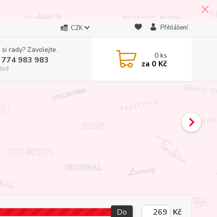
Přihlášení
CZK
 si rady? Zavolejte.
0
ks
 774 983 983
za
0 Kč
Hod
Do
Kč