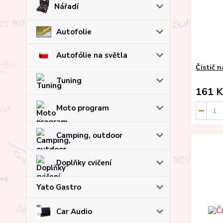
Nářadí
Autofolie
Autofólie na světla
Čistič 
Tuning
161 K
Moto program
Camping, outdoor
Doplňky cvičení
Yato Gastro
Car Audio