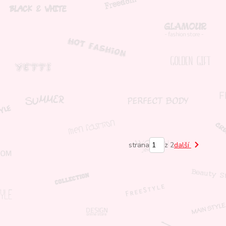
strana
z 2
další