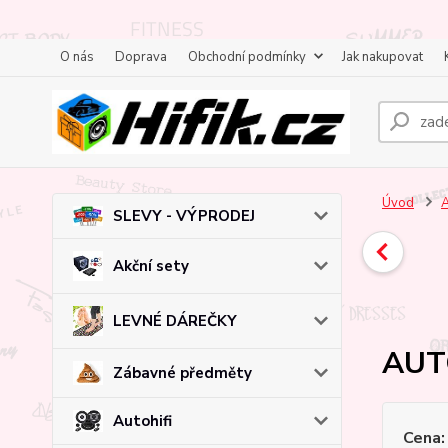
O nás
Doprava
Obchodní podmínky
Jak nakupovat
Úvod
A
SLEVY - VÝPRODEJ
Akční sety
LEVNÉ DÁREČKY
AUT
Zábavné předměty
Autohifi
Cena: