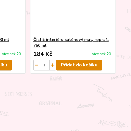
00 ml
Čistič interiéru saténový mat, ropraš.
750 ml
184 Kč
více než 20
více než 20
šíku
Přidat do košíku