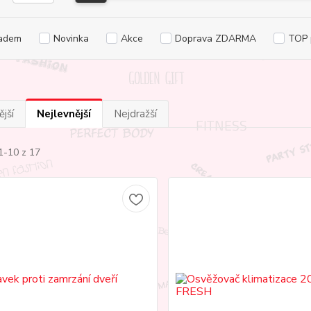
adem
Novinka
Akce
Doprava ZDARMA
TOP 
jší
Nejlevnější
Nejdražší
1-10 z 17