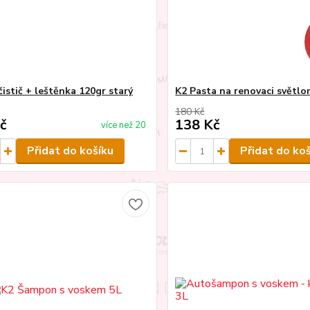
istič + leštěnka 120gr starý
K2 Pasta na renovaci světl
180 Kč
č
138 Kč
více než 20
Přidat do košíku
Přidat do ko