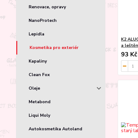
Renovace, opravy
NanoProtech
Lepidla
K2 ALUC
a leště
Kosmetika pro exteriér
93 Kč
Kapaliny
Clean Fox
Oleje
Metabond
Liqui Moly
Autokosmetika Autoland