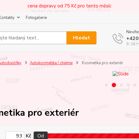
cena dopravy od 75 Kč pro tento měsíc
Kontakty
Fotogalerie
Nevíte
Hledat
+420
9-16 
utodoplňky
Autokosmetika / chemie
Kosmetika pro exteriér
etika pro exteriér
Kč
Od