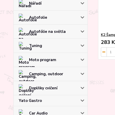
Nářadí
Autofolie
Autofólie na světla
K2 Šamp
283 K
Tuning
Moto program
Camping, outdoor
Doplňky cvičení
Yato Gastro
Car Audio