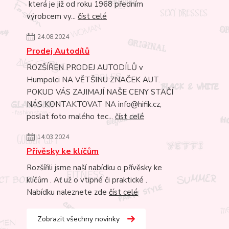
která je již od roku 1968 předním
výrobcem vy...
číst celé
24.08.2024
Prodej Autodílů
ROZŠÍŘEN PRODEJ AUTODÍLŮ v
Humpolci NA VĚTŠINU ZNAČEK AUT.
POKUD VÁS ZAJIMAJÍ NAŠE CENY STAČÍ
NÁS KONTAKTOVAT NA info@hifik.cz,
poslat foto malého tec...
číst celé
14.03.2024
Přívěsky ke klíčům
Rozšířili jsme naší nabídku o přívěsky ke
klíčům . Ať už o vtipné či praktické .
Nabídku naleznete zde
číst celé
Zobrazit všechny novinky