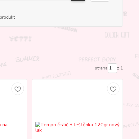
produkt
strana
z 1