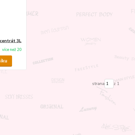
centrát 3L
více než 20
šíku
strana
z 1