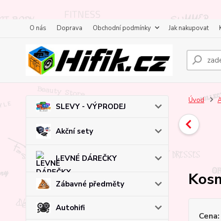
O nás
Doprava
Obchodní podmínky
Jak nakupovat
Úvod
A
SLEVY - VÝPRODEJ
Akční sety
LEVNÉ DÁREČKY
Kosm
Zábavné předměty
Autohifi
Cena: