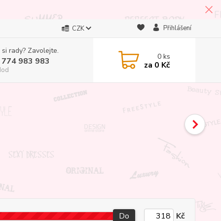
Přihlášení
CZK
 si rady? Zavolejte.
0
ks
 774 983 983
za
0 Kč
Hod
Do
Kč