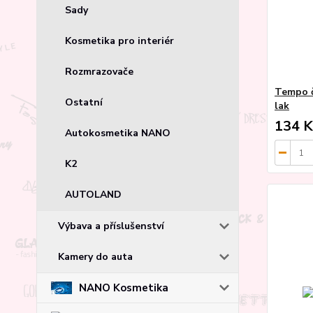
Sady
Kosmetika pro interiér
Rozmrazovače
Tempo č
Ostatní
lak
134 K
Autokosmetika NANO
K2
AUTOLAND
Výbava a příslušenství
Kamery do auta
NANO Kosmetika