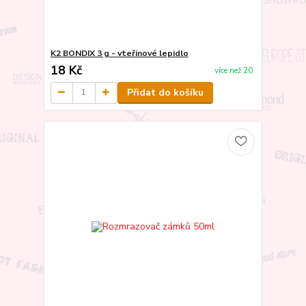
K2 BONDIX 3 g - vteřinové lepidlo
18 Kč
více než 20
Přidat do košíku