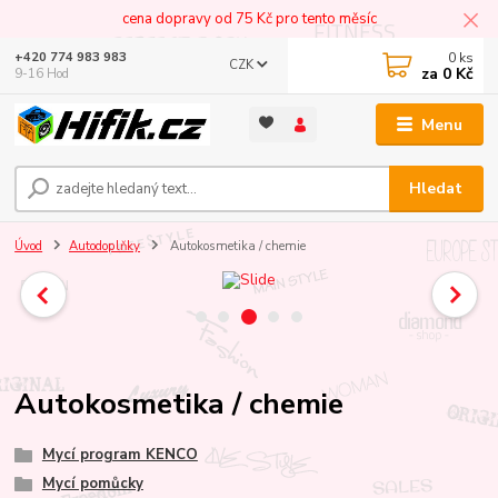
cena dopravy od 75 Kč pro tento měsíc
0
ks
+420 774 983 983
CZK
za
0 Kč
9-16 Hod
Menu
Hledat
Úvod
Autodoplňky
Autokosmetika / chemie
Autokosmetika / chemie
Mycí program KENCO
Mycí pomůcky