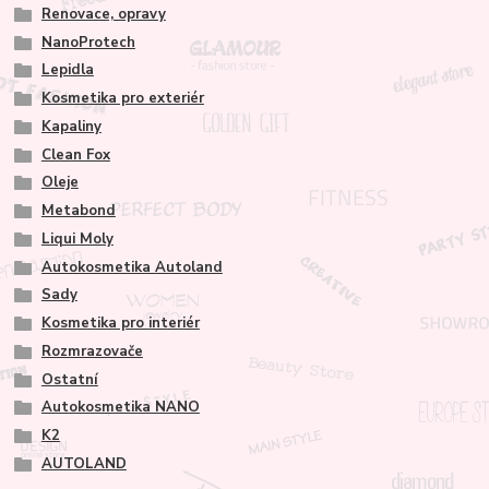
Renovace, opravy
NanoProtech
Lepidla
Kosmetika pro exteriér
Kapaliny
Clean Fox
Oleje
Metabond
Liqui Moly
Autokosmetika Autoland
Sady
Kosmetika pro interiér
Rozmrazovače
Ostatní
Autokosmetika NANO
K2
AUTOLAND