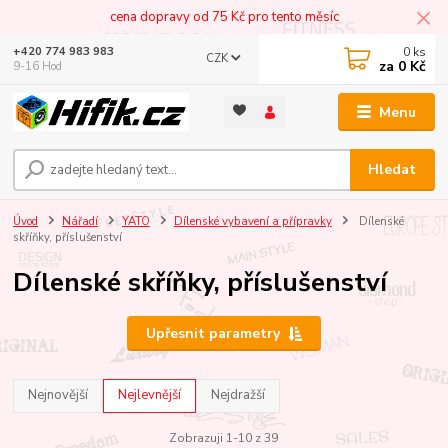
cena dopravy od 75 Kč pro tento měsíc
0
ks
+420 774 983 983
CZK
za
0 Kč
9-16 Hod
Menu
Hledat
Úvod
Nářadí
YATO
Dílenské vybavení a přípravky
Dílenské
skříňky, příslušenství
Dílenské skříňky, příslušenství
Upřesnit parametry
Nejnovější
Nejlevnější
Nejdražší
Zobrazuji 1-10 z 39