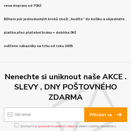
cena dopravy od 70Kč
Během pár jednoduchých kroků zboží „hodíte“ do košíku a objednáte.
platba přez platební bránu = dobírka 0Kč
ověřeno zákazníky na trhu od roku 2005
Nenechte si uniknout naše AKCE .
SLEVY , DNY POŠTOVNÉHO
ZDARMA
Přihlásit se
Souhlasím se
zpracováním osobních údajů
za účelem rozesílky newsletteru.