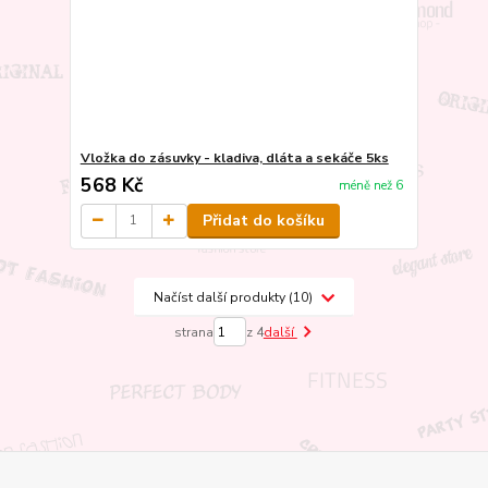
Vložka do zásuvky - kladiva, dláta a sekáče 5ks
568 Kč
méně než 6
Přidat do košíku
Načíst další produkty (10)
strana
z 4
další