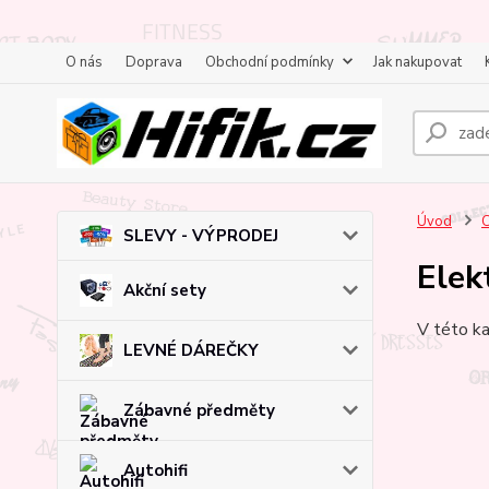
O nás
Doprava
Obchodní podmínky
Jak nakupovat
Úvod
C
SLEVY - VÝPRODEJ
Elekt
Akční sety
V této ka
LEVNÉ DÁREČKY
Zábavné předměty
Autohifi