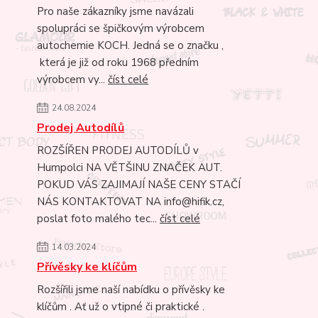
Pro naše zákazníky jsme navázali
spolupráci se špičkovým výrobcem
autochemie KOCH. Jedná se o značku ,
která je již od roku 1968 předním
výrobcem vy...
číst celé
24.08.2024
Prodej Autodílů
ROZŠÍŘEN PRODEJ AUTODÍLŮ v
Humpolci NA VĚTŠINU ZNAČEK AUT.
POKUD VÁS ZAJIMAJÍ NAŠE CENY STAČÍ
NÁS KONTAKTOVAT NA info@hifik.cz,
poslat foto malého tec...
číst celé
14.03.2024
Přívěsky ke klíčům
Rozšířili jsme naší nabídku o přívěsky ke
klíčům . Ať už o vtipné či praktické .