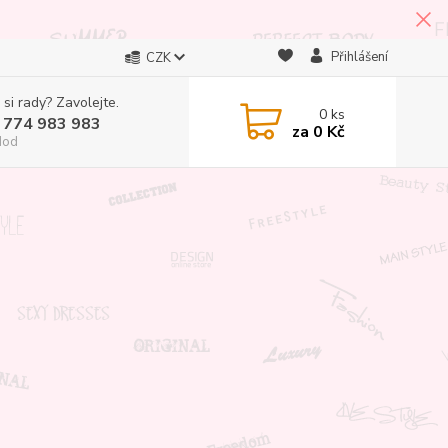
Přihlášení
CZK
 si rady? Zavolejte.
0
ks
 774 983 983
za
0 Kč
Hod