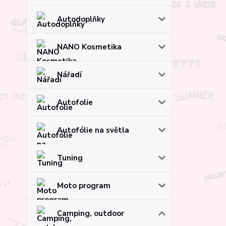
Autodoplňky
NANO Kosmetika
Nářadí
Autofolie
Autofólie na světla
Tuning
Moto program
Camping, outdoor