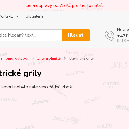
cena dopravy od 75 Kč pro tento měsíc
Kontakty
Fotogalerie
Nevíte
Hledat
+420
9-16 
amping, outdoor
Grily a ohniště
Elektrické grily
rické grily
tegorii nebylo nalezeno žádné zboží.